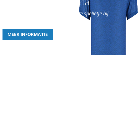
Word nu lid van Rohda
en geniet iedere week van het leukste spelletje bij
de leukste club!
MEER INFORMATIE
Gezellige zaterdagvereniging in Bodegraven. Het eerste elftal bij
de heren komt uit in de vierde klasse.
Club
Roosters
Overige