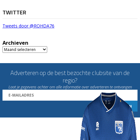
TWITTER
Tweets door @ROHDA76
Archieven
Archieven
Adverteren op de best bezochte clubsite van de
regio?
Laat je gegevens achter om alle informatie over adverteren te ontvangen