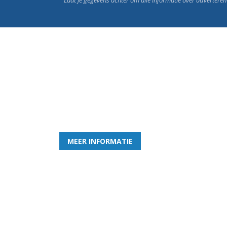
Word nu lid van Rohda
en geniet iedere week van het leukste spelletje bi
MEER INFORMATIE