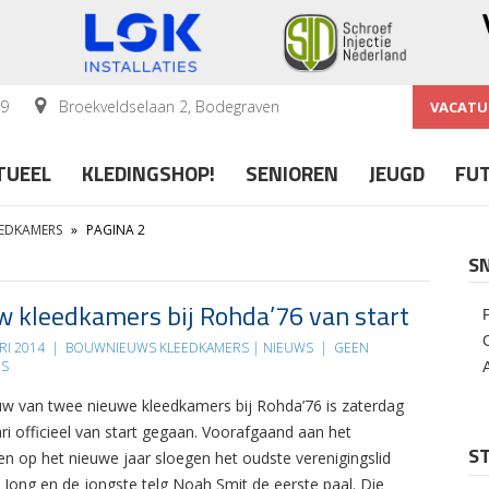
59
Broekveldselaan 2, Bodegraven
VACATU
TUEEL
KLEDINGSHOP!
SENIOREN
JEUGD
FU
EDKAMERS
»
PAGINA 2
S
 kleedkamers bij Rohda’76 van start
RI 2014
|
BOUWNIEUWS KLEEDKAMERS | NIEUWS
|
GEEN
ES
w van twee nieuwe kleedkamers bij Rohda’76 is zaterdag
ri officieel van start gegaan. Voorafgaand aan het
ST
en op het nieuwe jaar sloegen het oudste verenigingslid
 Jong en de jongste telg Noah Smit de eerste paal. Die