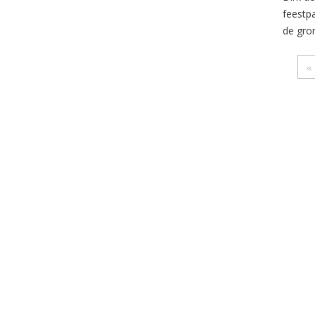
feestp
de gro
«