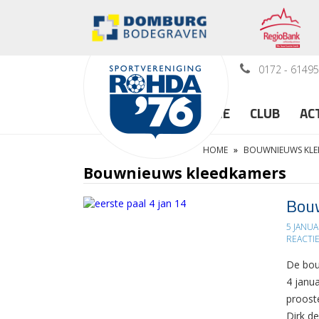
0172 - 6149
HOME
CLUB
AC
HOME
»
BOUWNIEUWS KLE
Bouwnieuws kleedkamers
Bouw
5 JANUA
REACTI
De bou
4 janua
proost
Dirk de