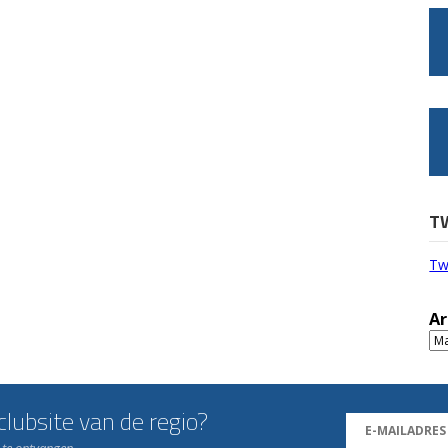
T
Tw
Ar
Ar
lubsite van de regio?
n te ontvangen