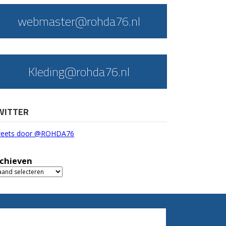
webmaster@rohda76.nl
Kleding@rohda76.nl
WITTER
eets door @ROHDA76
chieven
chieven