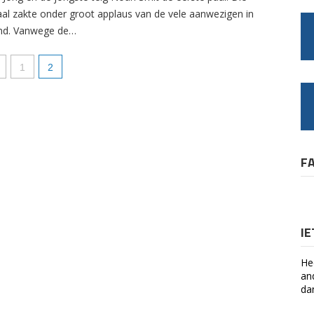
aal zakte onder groot applaus van de vele aanwezigen in
nd. Vanwege de…
1
2
F
I
He
an
da