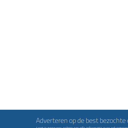
Adverteren op de best bezochte c
Laat je gegevens achter om alle informatie over advertere