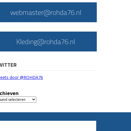
webmaster@rohda76.nl
Kleding@rohda76.nl
WITTER
eets door @ROHDA76
chieven
chieven