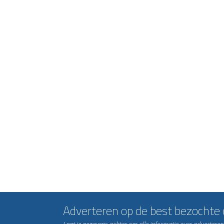
Adverteren op de best bezochte c
Laat je gegevens achter om alle informatie over advertere