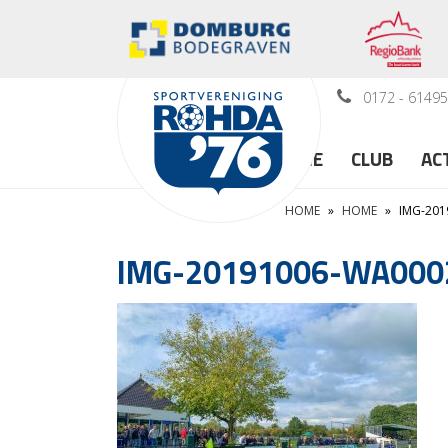
0172 - 6149
HOME
CLUB
AC
HOME
»
HOME
»
IMG-201
IMG-20191006-WA000