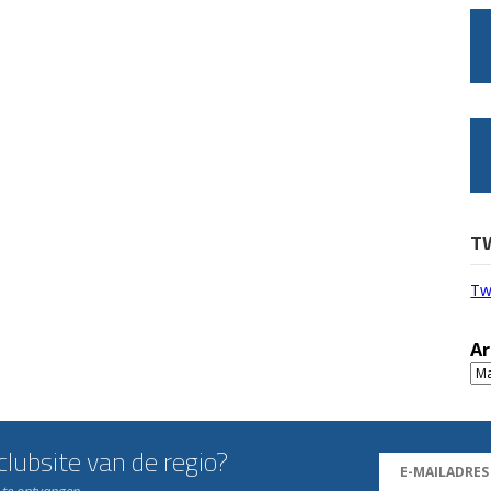
T
Tw
Ar
Ar
lubsite van de regio?
n te ontvangen