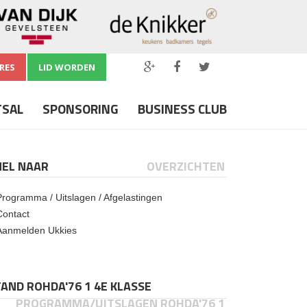
RES
LID WORDEN
TSAL
SPONSORING
BUSINESS CLUB
NEL NAAR
OVERZICHTEN
Programma / Uitslagen / Afgelastingen
Contact
Aanmelden Ukkies
AND ROHDA'76 1 4E KLASSE
PROGRAMMA/UITSLAGEN ROHDA'76 1