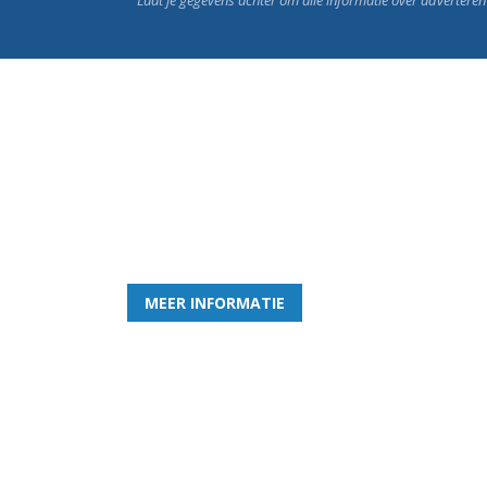
Word nu lid van Rohda
en geniet iedere week van het leukste spelletje bi
MEER INFORMATIE