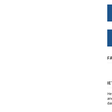
F
I
He
an
da