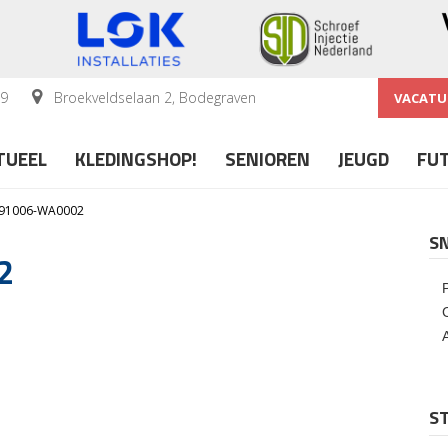
59
Broekveldselaan 2, Bodegraven
VACATU
TUEEL
KLEDINGSHOP!
SENIOREN
JEUGD
FU
91006-WA0002
S
2
ST