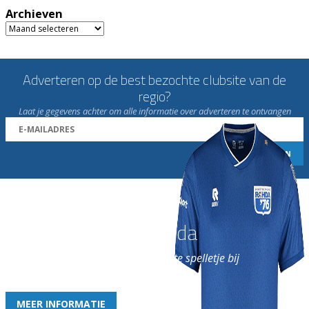
Archieven
Archieven
Adverteren op de best bezochte clubsite van de
regio?
Laat je gegevens achter om alle informatie over adverteren te ontvangen
Word nu lid van Rohda
en geniet iedere week van het leukste spelletje bij
de leukste club!
MEER INFORMATIE