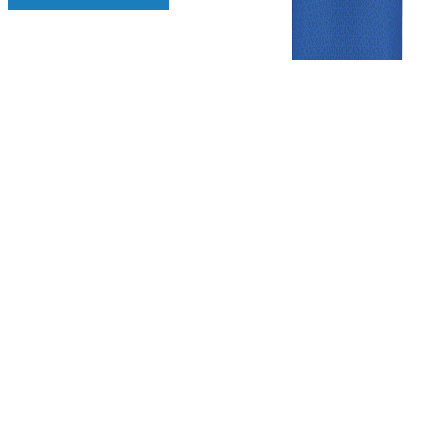
Gezellige zaterdagvereniging in Bodegraven. Het eerste elftal bij
de heren komt uit in de vierde klasse.
Club
Roosters
Overige
Algemene
Speeldagenkalender
Alcoholrichtlijn
informatie
Bardienst
In de media
Bestuur &
Schoonmaakrooster
Diverse