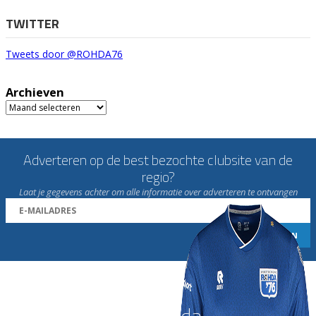
TWITTER
Tweets door @ROHDA76
Archieven
Archieven
Adverteren op de best bezochte clubsite van de
regio?
Laat je gegevens achter om alle informatie over adverteren te ontvangen