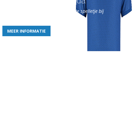
Word nu lid van Rohda
en geniet iedere week van het leukste spelletje bij
de leukste club!
MEER INFORMATIE
Gezellige zaterdagvereniging in Bodegraven. Het eerste elftal bij
de heren komt uit in de vierde klasse.
Club
Roosters
Overige