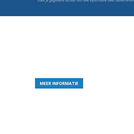
Word nu lid van Rohda
en geniet iedere week van het leukste spelletje bi
MEER INFORMATIE