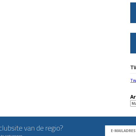
T
Tw
Ar
Ar
lubsite van de regio?
n te ontvangen