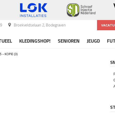
59
Broekveldselaan 2, Bodegraven
VACATU
TUEEL
KLEDINGSHOP!
SENIOREN
JEUGD
FU
 – KOPIE (3)
S
ST