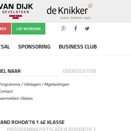
RES
LID WORDEN
TSAL
SPONSORING
BUSINESS CLUB
NEL NAAR
OVERZICHTEN
Programma / Uitslagen / Afgelastingen
Contact
Aanmelden Ukkies
AND ROHDA'76 1 4E KLASSE
PROGRAMMA/UITSLAGEN ROHDA'76 1