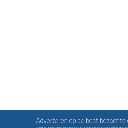
Adverteren op de best bezochte c
Laat je gegevens achter om alle informatie over advertere