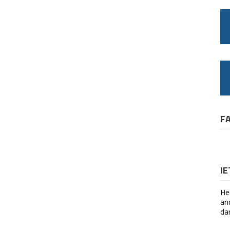
F
I
He
an
da