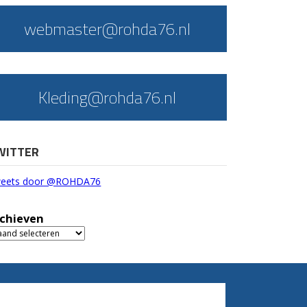
webmaster@rohda76.nl
Kleding@rohda76.nl
WITTER
eets door @ROHDA76
chieven
chieven