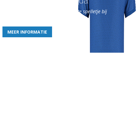
Word nu lid van Rohda
en geniet iedere week van het leukste spelletje bij
de leukste club!
MEER INFORMATIE
Gezellige zaterdagvereniging in Bodegraven. Het eerste elftal bij
de heren komt uit in de vierde klasse.
Club
Roosters
Overige