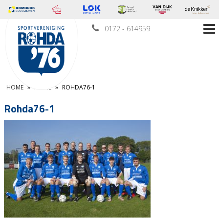
0172 - 614959
HOME
»
HOME
»
ROHDA76-1
Rohda76-1