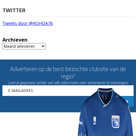
TWITTER
Tweets door @ROHDA76
Archieven
Archieven
Adverteren op de best bezochte clubsite van de
regio?
Laat je gegevens achter om alle informatie over adverteren te ontvangen