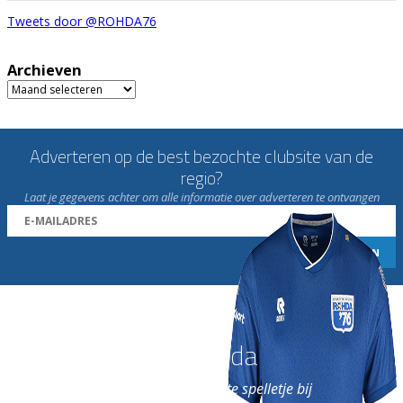
Tweets door @ROHDA76
Archieven
Archieven
Adverteren op de best bezochte clubsite van de
regio?
Laat je gegevens achter om alle informatie over adverteren te ontvangen
Word nu lid van Rohda
en geniet iedere week van het leukste spelletje bij