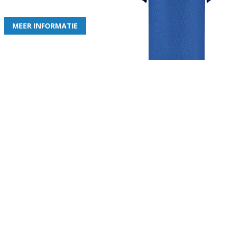
de leukste club!
MEER INFORMATIE
Gezellige zaterdagvereniging in Bodegraven. Het eerste elftal bij
de heren komt uit in de vierde klasse.
Club
Roosters
Overige
Algemene
Speeldagenkalender
Alcoholrichtlijn