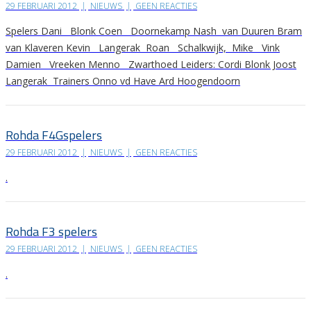
29 FEBRUARI 2012
|
NIEUWS
|
GEEN REACTIES
Spelers Dani Blonk Coen Doornekamp Nash van Duuren Bram
van Klaveren Kevin Langerak Roan Schalkwijk, Mike Vink
Damien Vreeken Menno Zwarthoed Leiders: Cordi Blonk Joost
Langerak Trainers Onno vd Have Ard Hoogendoorn
Rohda F4Gspelers
29 FEBRUARI 2012
|
NIEUWS
|
GEEN REACTIES
.
Rohda F3 spelers
29 FEBRUARI 2012
|
NIEUWS
|
GEEN REACTIES
.