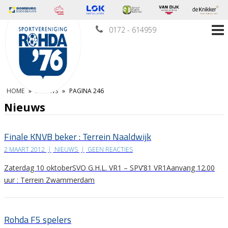
0172 - 614959
HOME
»
NIEUWS
»
PAGINA 246
Nieuws
Finale KNVB beker : Terrein Naaldwijk
2 MAART 2012
|
NIEUWS
|
GEEN REACTIES
Zaterdag 10 oktoberSVO G.H.L. VR1 – SPV’81 VR1Aanvang 12.00
uur : Terrein Zwammerdam
Rohda F5 spelers