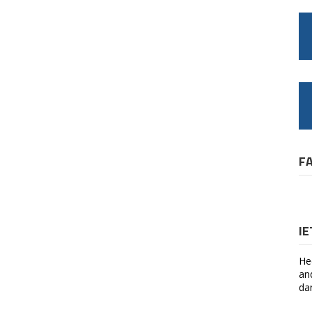
F
I
He
an
da