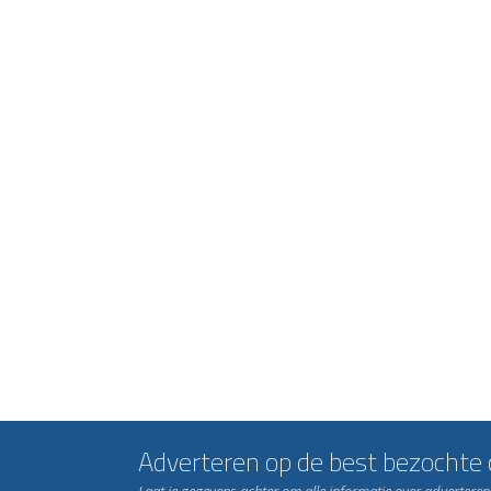
Adverteren op de best bezochte c
Laat je gegevens achter om alle informatie over advertere