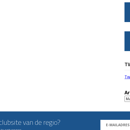
T
Tw
Ar
Ar
lubsite van de regio?
n te ontvangen