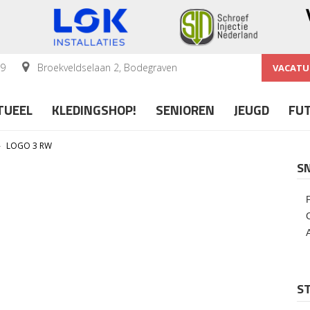
59
Broekveldselaan 2, Bodegraven
VACATU
TUEEL
KLEDINGSHOP!
SENIOREN
JEUGD
FU
»
LOGO 3 RW
S
ST