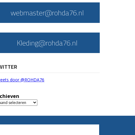
webmaster@rohda76.nl
Kleding@rohda76.nl
WITTER
eets door @ROHDA76
chieven
chieven