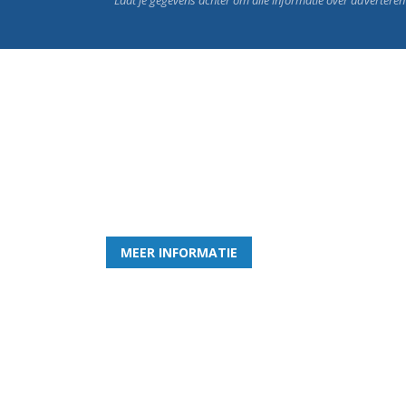
Word nu lid van Rohda
en geniet iedere week van het leukste spelletje bi
MEER INFORMATIE