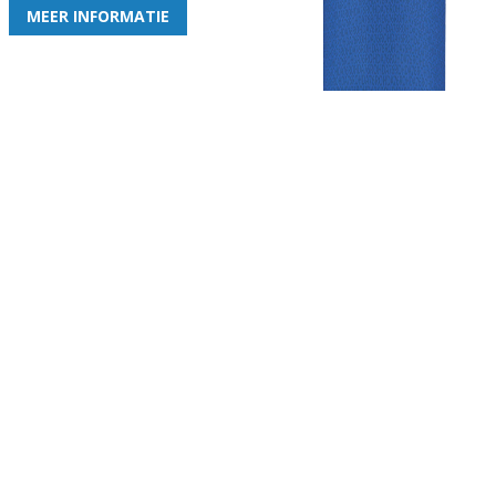
MEER INFORMATIE
Gezellige zaterdagvereniging in Bodegraven. Het eerste elftal bij
de heren komt uit in de vierde klasse.
Club
Roosters
Overige
Algemene
Speeldagenkalender
Alcoholrichtlijn
informatie
Bardienst
In de media
Bestuur &
Schoonmaakrooster
Diverse