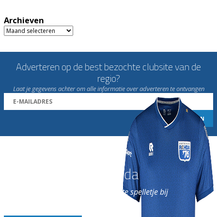
Archieven
Archieven
Adverteren op de best bezochte clubsite van de
regio?
Laat je gegevens achter om alle informatie over adverteren te ontvangen
Word nu lid van Rohda
en geniet iedere week van het leukste spelletje bij
de leukste club!