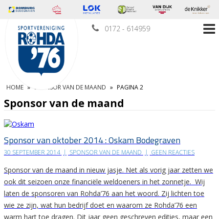
0172 - 614959
HOME
»
SPONSOR VAN DE MAAND
»
PAGINA 2
Sponsor van de maand
Sponsor van oktober 2014 : Oskam Bodegraven
30 SEPTEMBER 2014
|
SPONSOR VAN DE MAAND
|
GEEN REACTIES
Sponsor van de maand in nieuw jasje. Net als vorig jaar zetten we
ook dit seizoen onze financiële weldoeners in het zonnetje. Wij
laten de sponsoren van Rohda’76 aan het woord. Zij lichten toe
wie ze zijn, wat hun bedrijf doet en waarom ze Rohda’76 een
warm hart toe dragen. Dit jaar geen geschreven edities, maar een