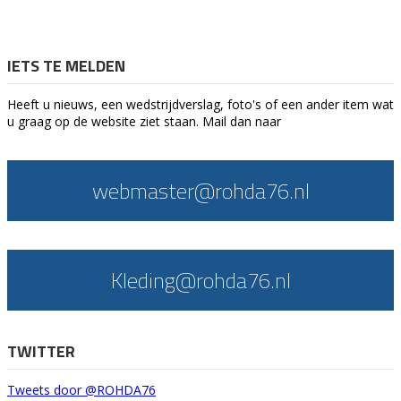
IETS TE MELDEN
Heeft u nieuws, een wedstrijdverslag, foto's of een ander item wat
u graag op de website ziet staan. Mail dan naar
webmaster@rohda76.nl
Kleding@rohda76.nl
TWITTER
Tweets door @ROHDA76