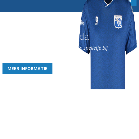
Word nu lid van Rohda
en geniet iedere week van het leukste spelletje bij
de leukste club!
MEER INFORMATIE