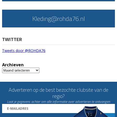
Kleding@rohda76.nl
TWITTER
Tweets door @ROHDA76
Archieven
Archieven
Adverteren op de best bezochte clubsite van de
regio?
Laat je gegevens achter om alle informatie over adverteren te ontvangen