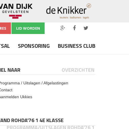
RES
LID WORDEN
TSAL
SPONSORING
BUSINESS CLUB
NEL NAAR
OVERZICHTEN
Programma / Uitslagen / Afgelastingen
Contact
Aanmelden Ukkies
AND ROHDA'76 1 4E KLASSE
PROGRAMMA/UITSLAGEN ROHDA'76 1