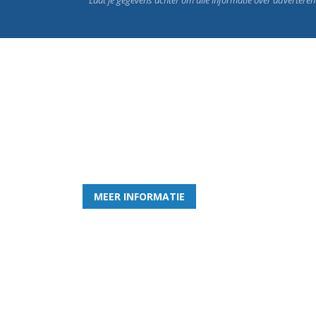
Word nu lid van Rohda
en geniet iedere week van het leukste spelletje bi
MEER INFORMATIE