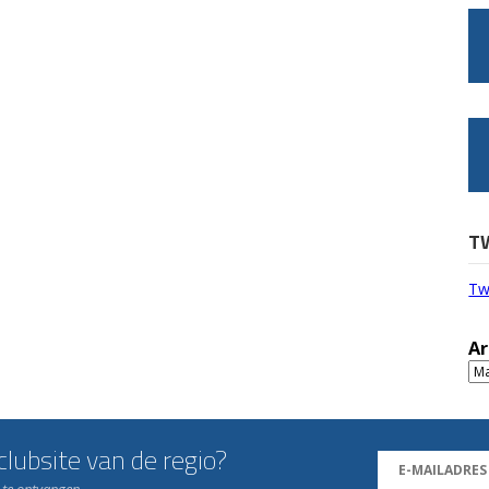
T
Tw
Ar
Ar
lubsite van de regio?
n te ontvangen