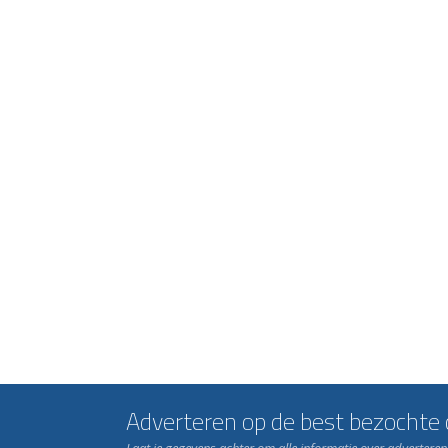
Adverteren op de best bezochte c
Laat je gegevens achter om alle informatie over advertere