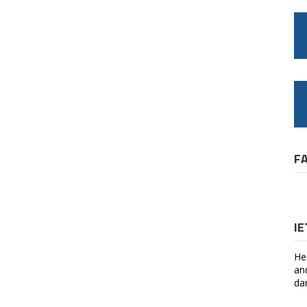
F
I
He
an
da