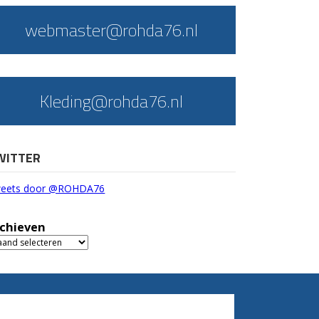
webmaster@rohda76.nl
Kleding@rohda76.nl
WITTER
eets door @ROHDA76
chieven
chieven