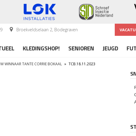
59
Broekveldselaan 2, Bodegraven
VACATU
TUEEL
KLEDINGSHOP!
SENIOREN
JEUGD
FU
UW WINNAAR TANTE CORRIE BOKAAL
»
TCB.18.11.2023
S
ST