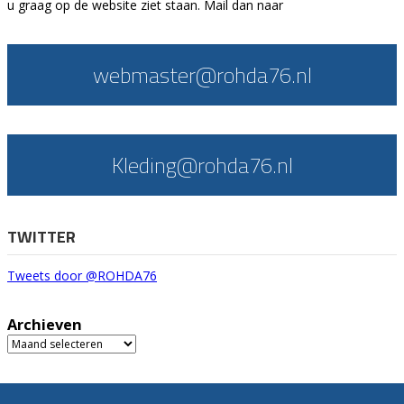
u graag op de website ziet staan. Mail dan naar
webmaster@rohda76.nl
Kleding@rohda76.nl
TWITTER
Tweets door @ROHDA76
Archieven
Archieven