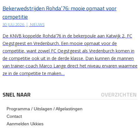
Bekerwedstrijden Rohda’76: mooie opmaat voor
competitie
30 JULI 2026
|
NIEUWS
De KNVB koppelde Rohda’76 in de bekerpoule aan Katwijk 2, FC
Oegstgeest en Vredenburch. Een mooie opmaat voor de
competitie, want zowel FC Oegstgeest als Vredenburch komen in
de competitie ook uit in de derde klasse. Dan kunnen de mannen
van trainer-coach Marco Lange direct het niveau ervaren waarmee
ze in de competitie te maken…
SNEL NAAR
OVERZICHTEN
Programma / Uitslagen / Afgelastingen
Contact
Aanmelden Ukkies