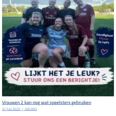
Vrouwen 2 kan nog wat speelsters gebruiken
31 JULI 2026
|
NIEUWS