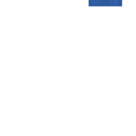
Gezellige zaterdagvereniging in Bodegraven. Het eerste elftal bij
de heren komt uit in de vierde klasse.
Club
Roosters
Overige
Algemene
Speeldagenkalender
Alcoholrichtlijn
informatie
Bardienst
In de media
Bestuur &
Schoonmaakrooster
Diverse
Commissies
kleedkamers
links
Vacatures
Klaverjassen
Privacyverklaring