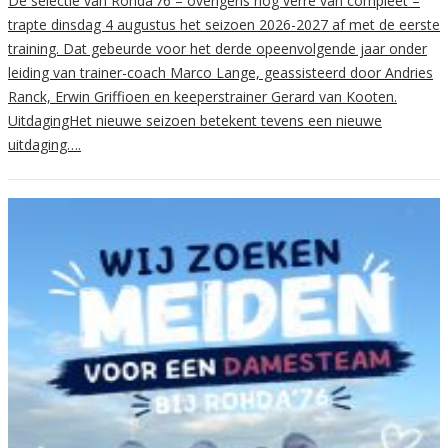
De selectie van Rohda’76 – overigens nog verre van compleet –
trapte dinsdag 4 augustus het seizoen 2026-2027 af met de eerste
training. Dat gebeurde voor het derde opeenvolgende jaar onder
leiding van trainer-coach Marco Lange, geassisteerd door Andries
Ranck, Erwin Griffioen en keeperstrainer Gerard van Kooten.
UitdagingHet nieuwe seizoen betekent tevens een nieuwe
uitdaging….