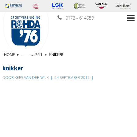
0172 - 614959
HOME
»
ROHDA’76 1
»
KNIKKER
knikker
DOOR KEES VAN DER WILK
|
24 SEPTEMBER 2017
|