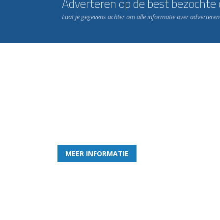
Adverteren op de best bezochte c
Laat je gegevens achter om alle informatie over advertere
Word nu lid van Rohda
en geniet iedere week van het leukste spelletje bi
MEER INFORMATIE