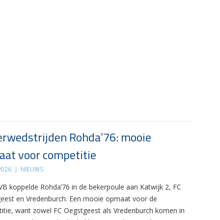
rwedstrijden Rohda’76: mooie
at voor competitie
 2026
|
NIEUWS
B koppelde Rohda’76 in de bekerpoule aan Katwijk 2, FC
eest en Vredenburch. Een mooie opmaat voor de
itie, want zowel FC Oegstgeest als Vredenburch komen in