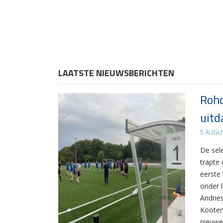
LAATSTE NIEUWSBERICHTEN
Rohd
uitd
5 AUGU
De sel
trapte
eerste
onder 
Andrie
Kooten
nieuwe