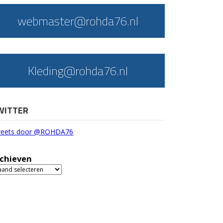
webmaster@rohda76.nl
Kleding@rohda76.nl
WITTER
eets door @ROHDA76
chieven
chieven