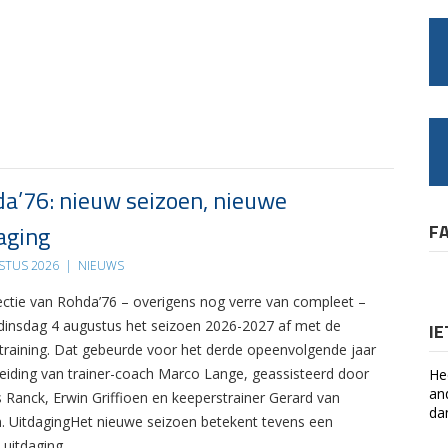
a’76: nieuw seizoen, nieuwe
aging
F
STUS 2026
|
NIEUWS
ectie van Rohda’76 – overigens nog verre van compleet –
 dinsdag 4 augustus het seizoen 2026-2027 af met de
I
 training. Dat gebeurde voor het derde opeenvolgende jaar
leiding van trainer-coach Marco Lange, geassisteerd door
He
an
s Ranck, Erwin Griffioen en keeperstrainer Gerard van
da
. UitdagingHet nieuwe seizoen betekent tevens een
 uitdaging….