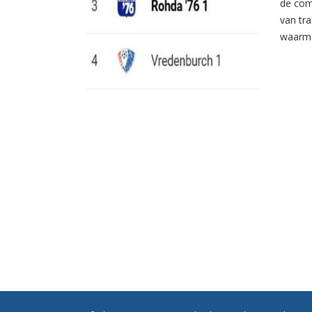
de com
van tr
waarme