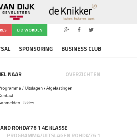
RES
LID WORDEN
TSAL
SPONSORING
BUSINESS CLUB
NEL NAAR
OVERZICHTEN
Programma / Uitslagen / Afgelastingen
Contact
Aanmelden Ukkies
AND ROHDA'76 1 4E KLASSE
PROGRAMMA/UITSLAGEN ROHDA'76 1