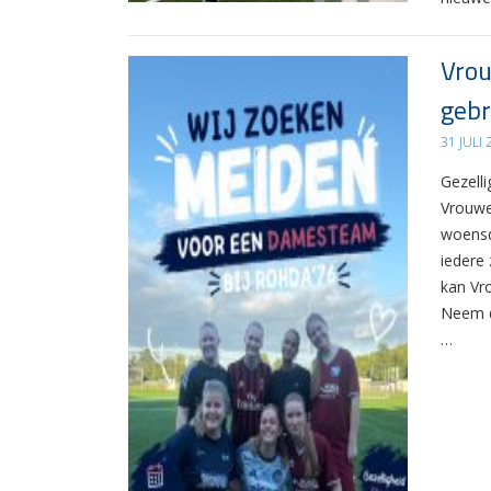
Vrou
gebr
31 JULI
Gezelli
Vrouwe
woensd
iedere 
kan Vr
Neem d
…