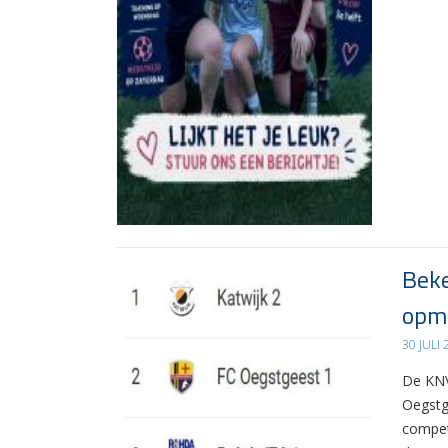
Beke
opma
30 JULI
De KNV
Oegstg
compet