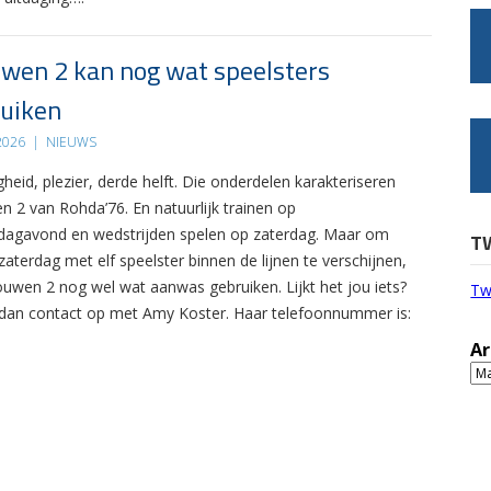
wen 2 kan nog wat speelsters
uiken
 2026
|
NIEUWS
gheid, plezier, derde helft. Die onderdelen karakteriseren
n 2 van Rohda’76. En natuurlijk trainen op
agavond en wedstrijden spelen op zaterdag. Maar om
T
zaterdag met elf speelster binnen de lijnen te verschijnen,
ouwen 2 nog wel wat aanwas gebruiken. Lijkt het jou iets?
Tw
an contact op met Amy Koster. Haar telefoonnummer is:
Ar
Ar