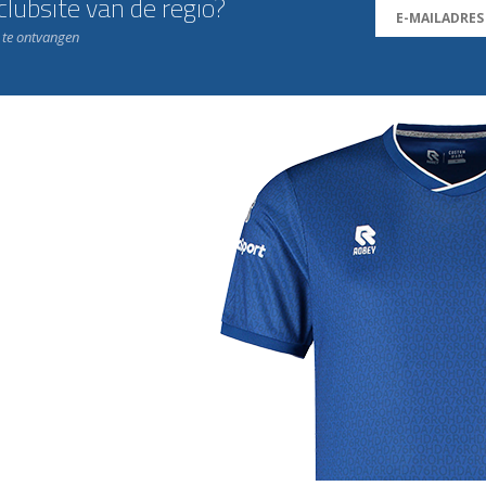
lubsite van de regio?
n te ontvangen
j de leukste club!