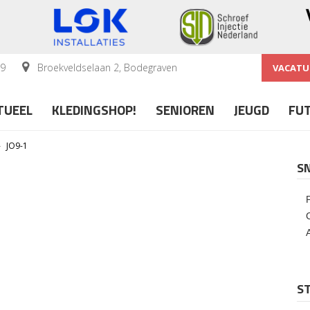
59
Broekveldselaan 2, Bodegraven
VACATU
TUEEL
KLEDINGSHOP!
SENIOREN
JEUGD
FU
»
JO9-1
S
ST