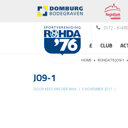
0172 - 6149
HOME
CLUB
AC
HOME
»
ROHDA’76 JO9-1
JO9-1
DOOR KEES VAN DER WILK
|
5 NOVEMBER 2017
|