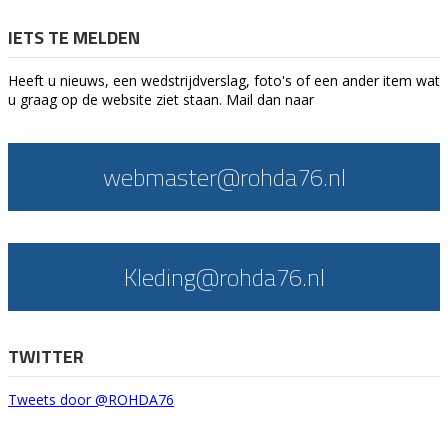
IETS TE MELDEN
Heeft u nieuws, een wedstrijdverslag, foto's of een ander item wat
u graag op de website ziet staan. Mail dan naar
webmaster@rohda76.nl
Kleding@rohda76.nl
TWITTER
Tweets door @ROHDA76