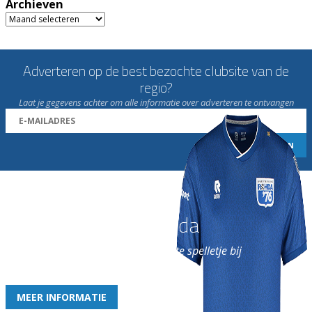
Archieven
Archieven
Adverteren op de best bezochte clubsite van de
regio?
Laat je gegevens achter om alle informatie over adverteren te ontvangen
Word nu lid van Rohda
en geniet iedere week van het leukste spelletje bij
de leukste club!
MEER INFORMATIE