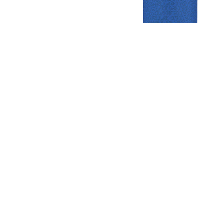
Gezellige zaterdagvereniging in Bodegraven. Het eerste elftal bij
de heren komt uit in de vierde klasse.
Club
Roosters
Overige
Algemene
Speeldagenkalender
Alcoholrichtlijn
informatie
Bardienst
In de media
Bestuur &
Schoonmaakrooster
Diverse
Commissies
kleedkamers
links