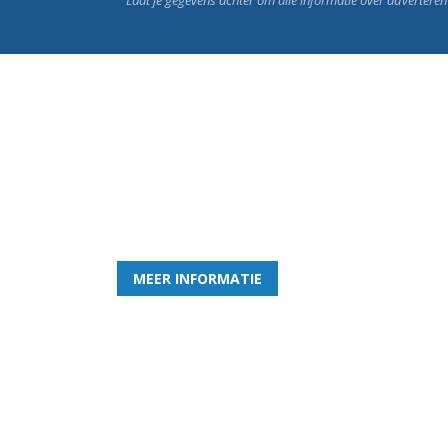
Word nu lid van Rohda
en geniet iedere week van het leukste spelletje bi
MEER INFORMATIE