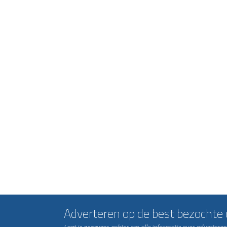
Adverteren op de best bezochte c
Laat je gegevens achter om alle informatie over advertere