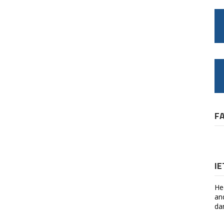
F
I
He
an
da