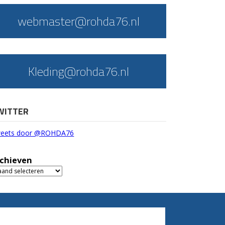
webmaster@rohda76.nl
Kleding@rohda76.nl
WITTER
eets door @ROHDA76
chieven
chieven