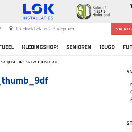
59
Broekveldselaan 2, Bodegraven
VACATU
TUEEL
KLEDINGSHOP!
SENIOREN
JEUGD
FU
UNADJUSTEDNONRAW_THUMB_9DF
S
thumb_9df
ST