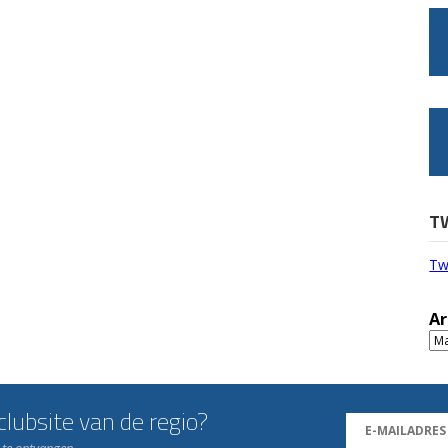
T
Tw
Ar
Ar
lubsite van de regio?
n te ontvangen