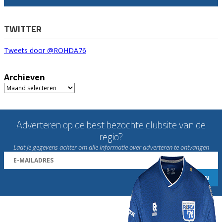
TWITTER
Tweets door @ROHDA76
Archieven
Archieven
Adverteren op de best bezochte clubsite van de
regio?
Laat je gegevens achter om alle informatie over adverteren te ontvangen