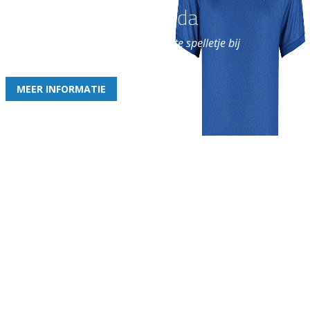
Word nu lid van Rohda
en geniet iedere week van het leukste spelletje bij
de leukste club!
MEER INFORMATIE
Gezellige zaterdagvereniging in Bodegraven. Het eerste elftal bij
de heren komt uit in de vierde klasse.
Club
Roosters
Overige