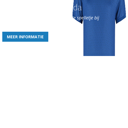
Word nu lid van Rohda
en geniet iedere week van het leukste spelletje bij
de leukste club!
MEER INFORMATIE
Gezellige zaterdagvereniging in Bodegraven. Het eerste elftal bij
de heren komt uit in de vierde klasse.
Club
Roosters
Overige