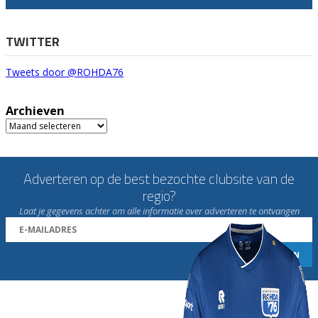
TWITTER
Tweets door @ROHDA76
Archieven
Archieven
Adverteren op de best bezochte clubsite van de
regio?
Laat je gegevens achter om alle informatie over adverteren te ontvangen