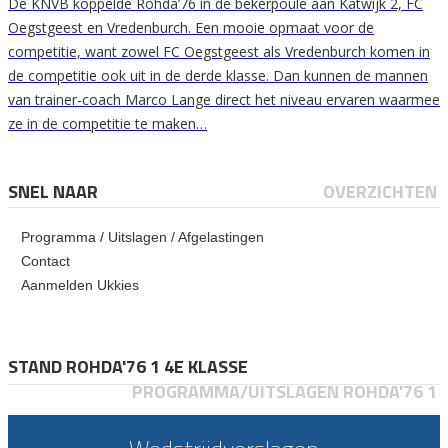
De KNVB koppelde Rohda’76 in de bekerpoule aan Katwijk 2, FC
Oegstgeest en Vredenburch. Een mooie opmaat voor de
competitie, want zowel FC Oegstgeest als Vredenburch komen in
de competitie ook uit in de derde klasse. Dan kunnen de mannen
van trainer-coach Marco Lange direct het niveau ervaren waarmee
ze in de competitie te maken…
SNEL NAAR
OVERZICHTEN
Programma / Uitslagen / Afgelastingen
Contact
Aanmelden Ukkies
STAND ROHDA'76 1 4E KLASSE
PROGRAMMA/UITSLAGEN ROHDA'76 1