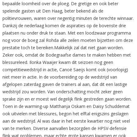
bepaalde loomheid over de ploeg. De gretige en ook beter
spelende gasten uit Den Haag, beter bekend als de
politievrouwen, waren over negentig minuten de terechte winnaar.
Dankzij de nederlaag komen de aspiraties op de bovenste drie
plaatsen nu onder druk te staan. Met een loodzwaar programma
nog voor de boeg zal Rohda alle zeilen moeten bijzetten om deze
prestatie toch te bereiken.Makkelijk zal dat niet gaan worden.
Zeker ook, omdat de Bodegraafse dames te maken hebben met
blessureleed. Ilonka Waaijer kwam dit seizoen nog geen
competitiewedstrijd in actie, Canoë Saeijs komt ook (voorlopig)
niet meer in actie. In de voorbereiding op de wedstrijd van
afgelopen zaterdag gaven de trainers al aan, dat dit een lastige
wedstrijd zou worden. Van onderschatting mocht zeker geen
sprake zijn en er moest wel degelijk flink gestreden gaan worden.
Toen in de warming-up Matthanja Oskam en Daisy Schuddemat
ook uitvielen met blessures, begon het elftal enigszins geslagen
aan de wedstrijd. Al was daar in het eerste kwartier nog niet veel
van te merken. Diverse aanvallen bezorgden de HPSV-defensie
flink wat problemen, maar echte grote kansen kwamen er ook