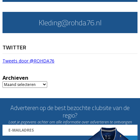
Kleding@rohda76.nl
TWITTER
Tweets door @ROHDA76
Archieven
Archieven
Adverteren op de best bezochte clubsite van de
regio?
Laat je gegevens achter om alle informatie over adverteren te ontvangen