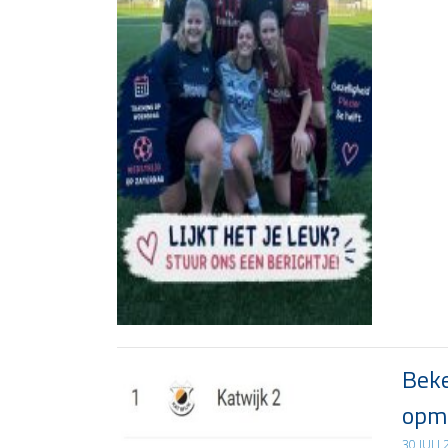
Beke
opma
30 JULI