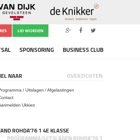
RES
LID WORDEN
TSAL
SPONSORING
BUSINESS CLUB
NEL NAAR
OVERZICHTEN
Programma / Uitslagen / Afgelastingen
Contact
Aanmelden Ukkies
AND ROHDA'76 1 4E KLASSE
PROGRAMMA/UITSLAGEN ROHDA'76 1