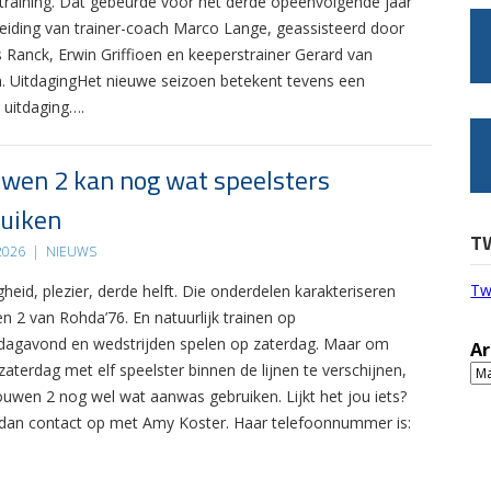
 training. Dat gebeurde voor het derde opeenvolgende jaar
leiding van trainer-coach Marco Lange, geassisteerd door
s Ranck, Erwin Griffioen en keeperstrainer Gerard van
. UitdagingHet nieuwe seizoen betekent tevens een
 uitdaging….
wen 2 kan nog wat speelsters
uiken
T
 2026
|
NIEUWS
Tw
gheid, plezier, derde helft. Die onderdelen karakteriseren
n 2 van Rohda’76. En natuurlijk trainen op
agavond en wedstrijden spelen op zaterdag. Maar om
Ar
zaterdag met elf speelster binnen de lijnen te verschijnen,
Ar
ouwen 2 nog wel wat aanwas gebruiken. Lijkt het jou iets?
an contact op met Amy Koster. Haar telefoonnummer is: