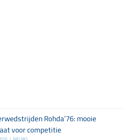
rwedstrijden Rohda’76: mooie
at voor competitie
 2026
|
NIEUWS