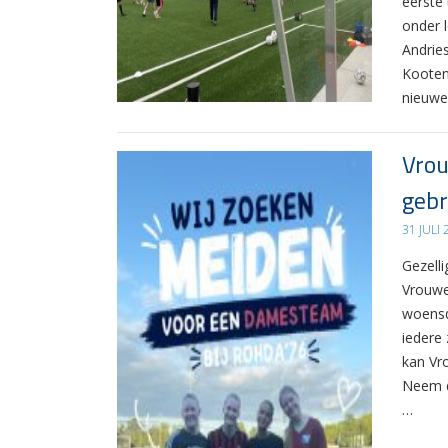
eerste
onder 
Andrie
Kooten
nieuwe
Vrou
gebr
31 JULI
Gezelli
Vrouwe
woensd
iedere 
kan Vr
Neem d
…