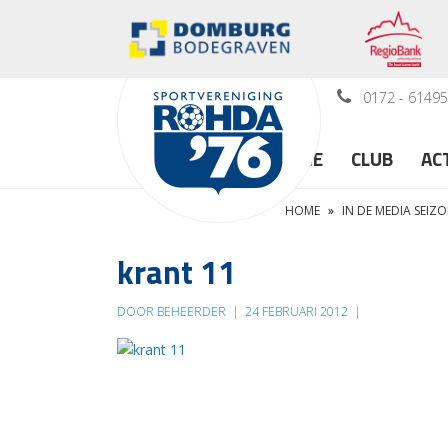
0172 - 6149
HOME
CLUB
AC
HOME
»
IN DE MEDIA SEIZO
krant 11
DOOR BEHEERDER
|
24 FEBRUARI 2012
|