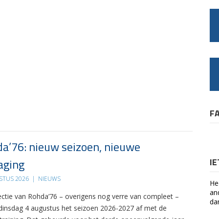
F
a’76: nieuw seizoen, nieuwe
aging
I
STUS 2026
|
NIEUWS
He
an
ectie van Rohda’76 – overigens nog verre van compleet –
da
 dinsdag 4 augustus het seizoen 2026-2027 af met de