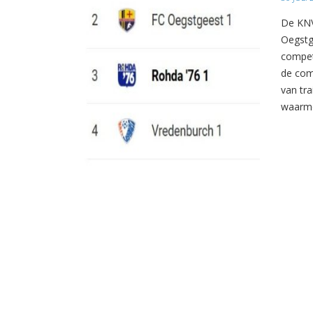
De KNV
Oegstg
compet
de com
van tr
waarme