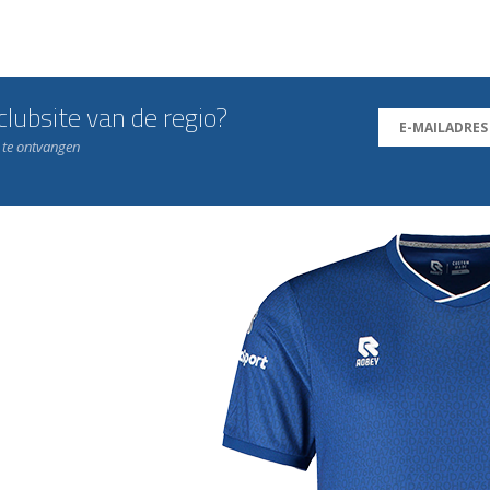
lubsite van de regio?
n te ontvangen
j de leukste club!