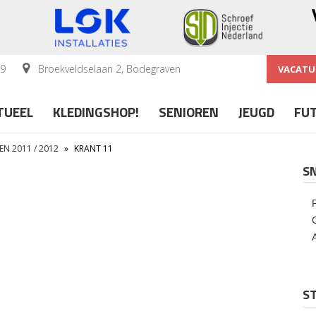
59
Broekveldselaan 2, Bodegraven
VACATU
TUEEL
KLEDINGSHOP!
SENIOREN
JEUGD
FU
EN 2011 / 2012
»
KRANT 11
S
ST