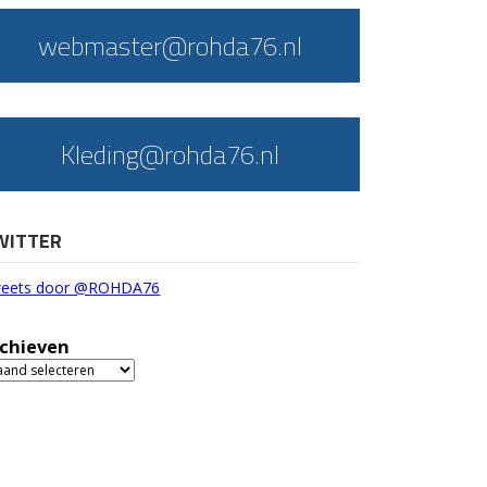
webmaster@rohda76.nl
Kleding@rohda76.nl
WITTER
eets door @ROHDA76
chieven
chieven