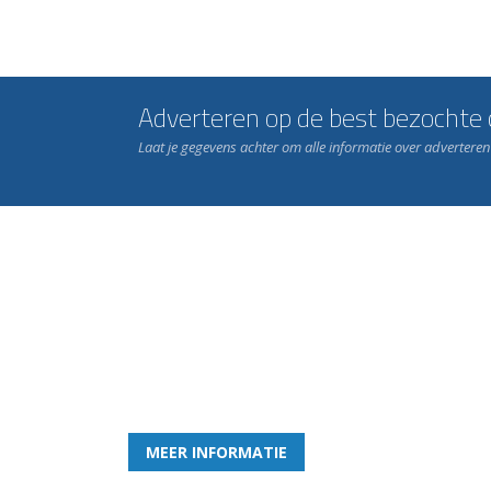
Adverteren op de best bezochte c
Laat je gegevens achter om alle informatie over advertere
Word nu lid van Rohda
en geniet iedere week van het leukste spelletje bi
MEER INFORMATIE