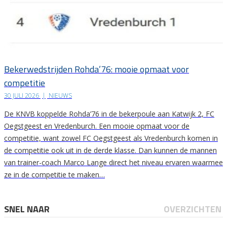
Bekerwedstrijden Rohda’76: mooie opmaat voor
competitie
30 JULI 2026
|
NIEUWS
De KNVB koppelde Rohda’76 in de bekerpoule aan Katwijk 2, FC
Oegstgeest en Vredenburch. Een mooie opmaat voor de
competitie, want zowel FC Oegstgeest als Vredenburch komen in
de competitie ook uit in de derde klasse. Dan kunnen de mannen
van trainer-coach Marco Lange direct het niveau ervaren waarmee
ze in de competitie te maken…
SNEL NAAR
OVERZICHTEN