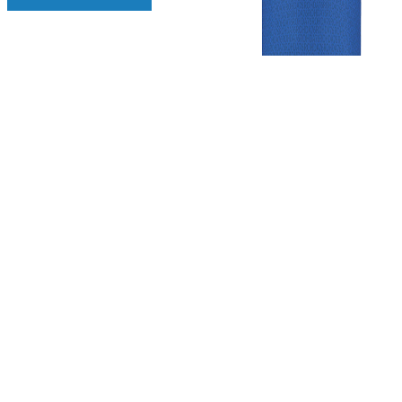
Gezellige zaterdagvereniging in Bodegraven. Het eerste elftal bij
de heren komt uit in de vierde klasse.
Club
Roosters
Overige
Algemene
Speeldagenkalender
Alcoholrichtlijn
informatie
Bardienst
In de media
Bestuur &
Schoonmaakrooster
Diverse