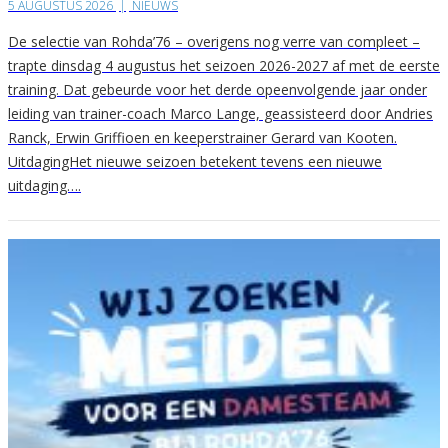
5 AUGUSTUS 2026
|
NIEUWS
De selectie van Rohda’76 – overigens nog verre van compleet –
trapte dinsdag 4 augustus het seizoen 2026-2027 af met de eerste
training. Dat gebeurde voor het derde opeenvolgende jaar onder
leiding van trainer-coach Marco Lange, geassisteerd door Andries
Ranck, Erwin Griffioen en keeperstrainer Gerard van Kooten.
UitdagingHet nieuwe seizoen betekent tevens een nieuwe
uitdaging….