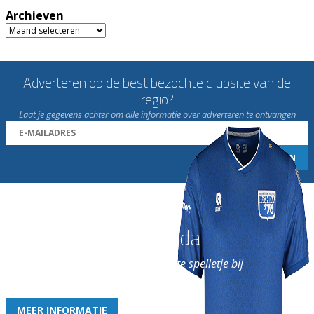
Archieven
Archieven
Adverteren op de best bezochte clubsite van de
regio?
Laat je gegevens achter om alle informatie over adverteren te ontvangen
Word nu lid van Rohda
en geniet iedere week van het leukste spelletje bij
de leukste club!
MEER INFORMATIE