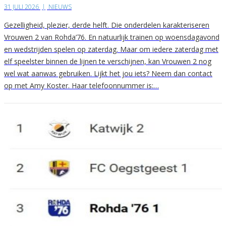
31 JULI 2026
|
NIEUWS
Gezelligheid, plezier, derde helft. Die onderdelen karakteriseren
Vrouwen 2 van Rohda’76. En natuurlijk trainen op woensdagavond
en wedstrijden spelen op zaterdag. Maar om iedere zaterdag met
elf speelster binnen de lijnen te verschijnen, kan Vrouwen 2 nog
wel wat aanwas gebruiken. Lijkt het jou iets? Neem dan contact
op met Amy Koster. Haar telefoonnummer is:…