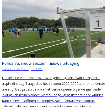
Rohda’76: nieuw seizoen, nieuwe uitdaging
5 AUGUSTUS 2026
|
NIEUWS
De selectie van Rohda’76 – overigens nog verre van compleet –
trapte dinsdag 4 augustus het seizoen 2026-2027 af met de eerste
training. Dat gebeurde voor het derde opeenvolgende jaar onder
leiding van trainer-coach Marco Lange, geassisteerd door Andries
Ranck, Erwin Griffioen en keeperstrainer Gerard van Kooten.
UitdagingHet nieuwe seizoen betekent tevens een nieuwe