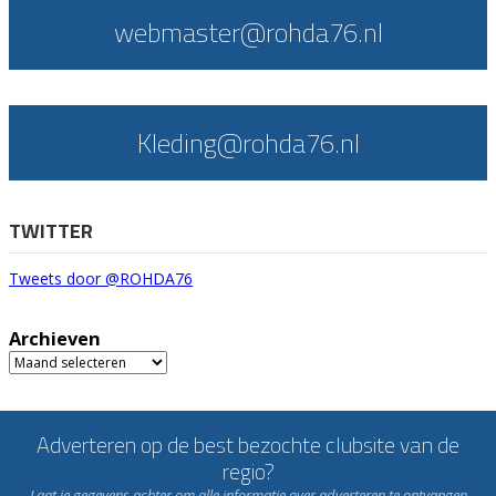
webmaster@rohda76.nl
Kleding@rohda76.nl
TWITTER
Tweets door @ROHDA76
Archieven
Archieven
Adverteren op de best bezochte clubsite van de
regio?
Laat je gegevens achter om alle informatie over adverteren te ontvangen