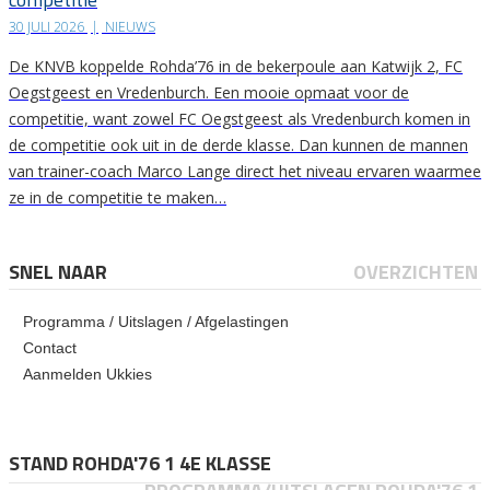
30 JULI 2026
|
NIEUWS
De KNVB koppelde Rohda’76 in de bekerpoule aan Katwijk 2, FC
Oegstgeest en Vredenburch. Een mooie opmaat voor de
competitie, want zowel FC Oegstgeest als Vredenburch komen in
de competitie ook uit in de derde klasse. Dan kunnen de mannen
van trainer-coach Marco Lange direct het niveau ervaren waarmee
ze in de competitie te maken…
SNEL NAAR
OVERZICHTEN
Programma / Uitslagen / Afgelastingen
Contact
Aanmelden Ukkies
STAND ROHDA'76 1 4E KLASSE