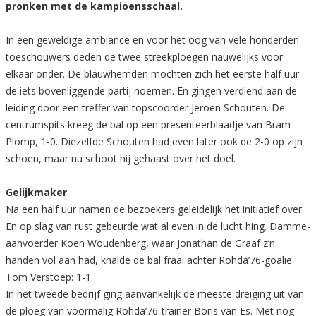
pronken met de kampioensschaal.
In een geweldige ambiance en voor het oog van vele honderden
toeschouwers deden de twee streekploegen nauwelijks voor
elkaar onder. De blauwhemden mochten zich het eerste half uur
de iets bovenliggende partij noemen. En gingen verdiend aan de
leiding door een treffer van topscoorder Jeroen Schouten. De
centrumspits kreeg de bal op een presenteerblaadje van Bram
Plomp, 1-0. Diezelfde Schouten had even later ook de 2-0 op zijn
schoen, maar nu schoot hij gehaast over het doel.
Gelijkmaker
Na een half uur namen de bezoekers geleidelijk het initiatief over.
En op slag van rust gebeurde wat al even in de lucht hing. Damme-
aanvoerder Koen Woudenberg, waar Jonathan de Graaf z’n
handen vol aan had, knalde de bal fraai achter Rohda’76-goalie
Tom Verstoep: 1-1.
In het tweede bedrijf ging aanvankelijk de meeste dreiging uit van
de ploeg van voormalig Rohda’76-trainer Boris van Es. Met nog