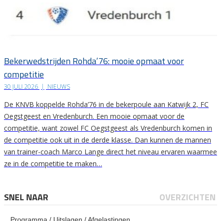
Bekerwedstrijden Rohda’76: mooie opmaat voor
competitie
30 JULI 2026
|
NIEUWS
De KNVB koppelde Rohda’76 in de bekerpoule aan Katwijk 2, FC
Oegstgeest en Vredenburch. Een mooie opmaat voor de
competitie, want zowel FC Oegstgeest als Vredenburch komen in
de competitie ook uit in de derde klasse. Dan kunnen de mannen
van trainer-coach Marco Lange direct het niveau ervaren waarmee
ze in de competitie te maken…
SNEL NAAR
OVERZICHTEN
Programma / Uitslagen / Afgelastingen