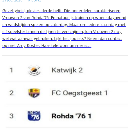
31 JULI 2026
|
NIEUWS
Gezelligheid, plezier, derde helft. Die onderdelen karakteriseren
Vrouwen 2 van Rohda’76. En natuurlijk trainen op woensdagavond
en wedstrijden spelen op zaterdag. Maar om iedere zaterdag met
elf speelster binnen de lijnen te verschijnen, kan Vrouwen 2 nog
wel wat aanwas gebruiken. Lijkt het jou iets? Neem dan contact
op met Amy Koster. Haar telefoonnummer is:…