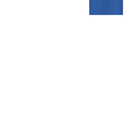
Gezellige zaterdagvereniging in Bodegraven. Het eerste elftal bij
de heren komt uit in de vierde klasse.
Club
Roosters
Overige
Algemene
Speeldagenkalender
Alcoholrichtlijn
informatie
Bardienst
In de media
Bestuur &
Schoonmaakrooster
Diverse
Commissies
kleedkamers
links