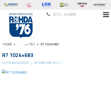
0172 - 614959
HOME
»
ROHDA ’76 7
»
R7 1024×683
R7 1024×683
DOOR BEHEERDER
|
28 FEBRUARI 2012
|