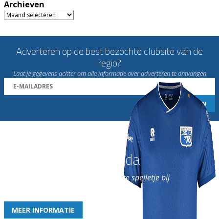
Archieven
Archieven
Adverteren op de best bezochte clubsite van de
regio?
Laat je gegevens achter om alle informatie over adverteren te ontvangen
Word nu lid van Rohda
en geniet iedere week van het leukste spelletje bij
de leukste club!
MEER INFORMATIE