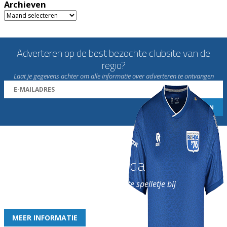
Archieven
Archieven
Adverteren op de best bezochte clubsite van de
regio?
Laat je gegevens achter om alle informatie over adverteren te ontvangen
Word nu lid van Rohda
en geniet iedere week van het leukste spelletje bij
de leukste club!
MEER INFORMATIE