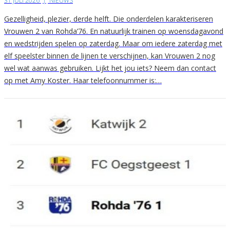
31 JULI 2026
|
NIEUWS
Gezelligheid, plezier, derde helft. Die onderdelen karakteriseren
Vrouwen 2 van Rohda’76. En natuurlijk trainen op woensdagavond
en wedstrijden spelen op zaterdag. Maar om iedere zaterdag met
elf speelster binnen de lijnen te verschijnen, kan Vrouwen 2 nog
wel wat aanwas gebruiken. Lijkt het jou iets? Neem dan contact
op met Amy Koster. Haar telefoonnummer is:…