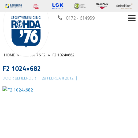
0172 - 614959
HOME
»
ROHDA ’76 F2
»
F2 1024×682
F2 1024×682
DOOR BEHEERDER
|
28 FEBRUARI 2012
|