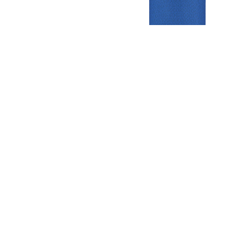
Gezellige zaterdagvereniging in Bodegraven. Het eerste elftal bij
de heren komt uit in de vierde klasse.
Club
Roosters
Overige
Algemene
Speeldagenkalender
Alcoholrichtlijn
informatie
Bardienst
In de media
Bestuur &
Schoonmaakrooster
Diverse
Commissies
kleedkamers
links