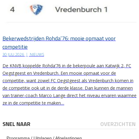
Bekerwedstrijden Rohda’76: mooie opmaat voor
competitie
30 JULI 2026
|
NIEUWS
De KNVB koppelde Rohda’76 in de bekerpoule aan Katwijk 2, FC
Oegstgeest en Vredenburch. Een mooie opmaat voor de
competitie, want zowel FC Oegstgeest als Vredenburch komen in
de competitie ook uit in de derde klasse. Dan kunnen de mannen
van trainer-coach Marco Lange direct het niveau ervaren waarmee
ze in de competitie te maken…
SNEL NAAR
OVERZICHTEN
Programma / Uitslagen / Afgelastingen