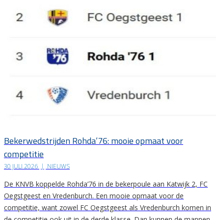
Bekerwedstrijden Rohda’76: mooie opmaat voor
competitie
30 JULI 2026
|
NIEUWS
De KNVB koppelde Rohda’76 in de bekerpoule aan Katwijk 2, FC
Oegstgeest en Vredenburch. Een mooie opmaat voor de
competitie, want zowel FC Oegstgeest als Vredenburch komen in
de competitie ook uit in de derde klasse. Dan kunnen de mannen