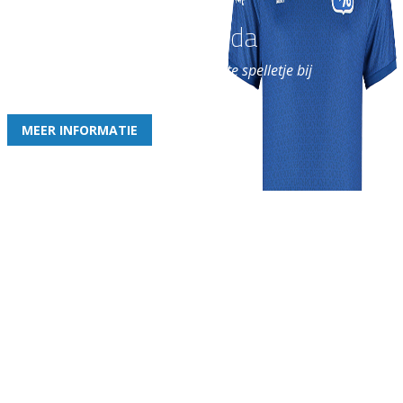
Word nu lid van Rohda
en geniet iedere week van het leukste spelletje bij
de leukste club!
MEER INFORMATIE
Gezellige zaterdagvereniging in Bodegraven. Het eerste elftal bij
de heren komt uit in de vierde klasse.