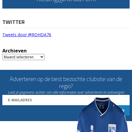
TWITTER
Tweets door @ROHDA76
Archieven
Archieven
Adverteren op de best bezochte clubsite van de
regio?
Laat je gegevens achter om alle informatie over adverteren te ontvangen