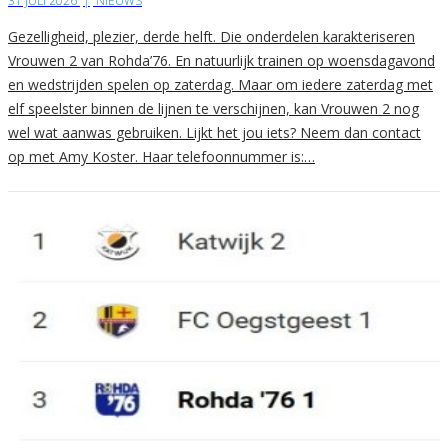
31 JULI 2026
|
NIEUWS
Gezelligheid, plezier, derde helft. Die onderdelen karakteriseren
Vrouwen 2 van Rohda’76. En natuurlijk trainen op woensdagavond
en wedstrijden spelen op zaterdag. Maar om iedere zaterdag met
elf speelster binnen de lijnen te verschijnen, kan Vrouwen 2 nog
wel wat aanwas gebruiken. Lijkt het jou iets? Neem dan contact
op met Amy Koster. Haar telefoonnummer is:…