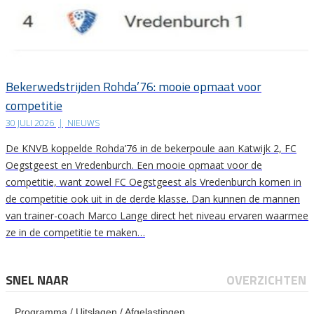
Bekerwedstrijden Rohda’76: mooie opmaat voor
competitie
30 JULI 2026
|
NIEUWS
De KNVB koppelde Rohda’76 in de bekerpoule aan Katwijk 2, FC
Oegstgeest en Vredenburch. Een mooie opmaat voor de
competitie, want zowel FC Oegstgeest als Vredenburch komen in
de competitie ook uit in de derde klasse. Dan kunnen de mannen
van trainer-coach Marco Lange direct het niveau ervaren waarmee
ze in de competitie te maken…
SNEL NAAR
OVERZICHTEN
Programma / Uitslagen / Afgelastingen