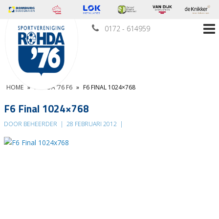
0172 - 614959
HOME
»
ROHDA ’76 F6
»
F6 FINAL 1024×768
F6 Final 1024×768
DOOR BEHEERDER
|
28 FEBRUARI 2012
|