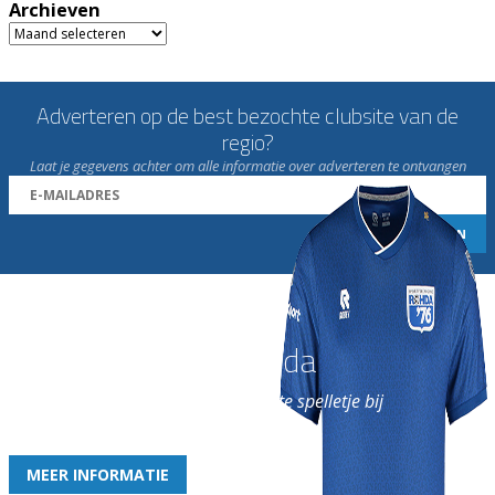
Archieven
Archieven
Adverteren op de best bezochte clubsite van de
regio?
Laat je gegevens achter om alle informatie over adverteren te ontvangen
Word nu lid van Rohda
en geniet iedere week van het leukste spelletje bij
de leukste club!
MEER INFORMATIE