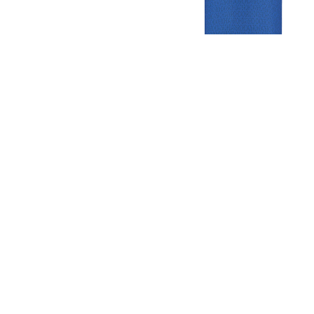
Gezellige zaterdagvereniging in Bodegraven. Het eerste elftal bij
de heren komt uit in de vierde klasse.
Club
Roosters
Overige
Algemene
Speeldagenkalender
Alcoholrichtlijn
informatie
Bardienst
In de media
Bestuur &
Schoonmaakrooster
Diverse
Commissies
kleedkamers
links