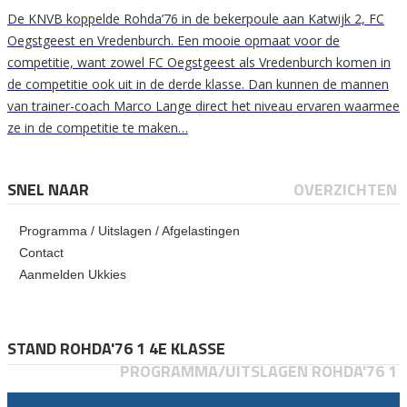
De KNVB koppelde Rohda’76 in de bekerpoule aan Katwijk 2, FC
Oegstgeest en Vredenburch. Een mooie opmaat voor de
competitie, want zowel FC Oegstgeest als Vredenburch komen in
de competitie ook uit in de derde klasse. Dan kunnen de mannen
van trainer-coach Marco Lange direct het niveau ervaren waarmee
ze in de competitie te maken…
SNEL NAAR
OVERZICHTEN
Programma / Uitslagen / Afgelastingen
Contact
Aanmelden Ukkies
STAND ROHDA'76 1 4E KLASSE
PROGRAMMA/UITSLAGEN ROHDA'76 1