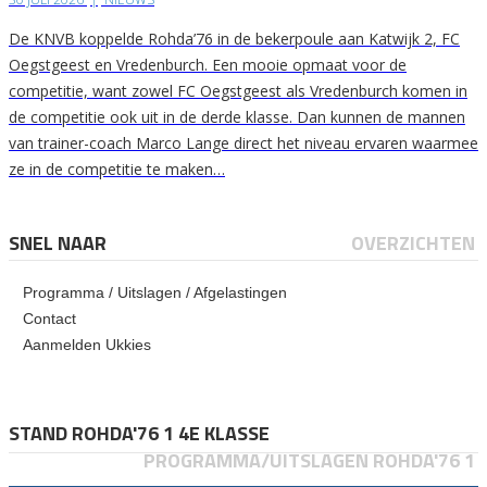
De KNVB koppelde Rohda’76 in de bekerpoule aan Katwijk 2, FC
Oegstgeest en Vredenburch. Een mooie opmaat voor de
competitie, want zowel FC Oegstgeest als Vredenburch komen in
de competitie ook uit in de derde klasse. Dan kunnen de mannen
van trainer-coach Marco Lange direct het niveau ervaren waarmee
ze in de competitie te maken…
SNEL NAAR
OVERZICHTEN
Programma / Uitslagen / Afgelastingen
Contact
Aanmelden Ukkies
STAND ROHDA'76 1 4E KLASSE
PROGRAMMA/UITSLAGEN ROHDA'76 1