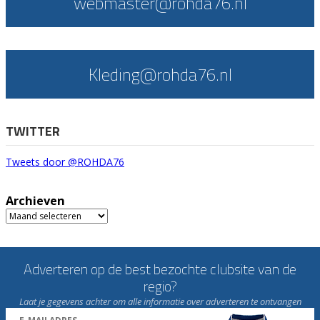
webmaster@rohda76.nl
Kleding@rohda76.nl
TWITTER
Tweets door @ROHDA76
Archieven
Archieven
Adverteren op de best bezochte clubsite van de
regio?
Laat je gegevens achter om alle informatie over adverteren te ontvangen