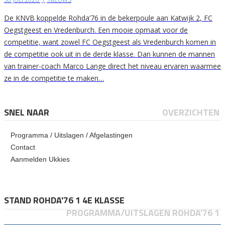
De KNVB koppelde Rohda’76 in de bekerpoule aan Katwijk 2, FC
Oegstgeest en Vredenburch. Een mooie opmaat voor de
competitie, want zowel FC Oegstgeest als Vredenburch komen in
de competitie ook uit in de derde klasse. Dan kunnen de mannen
van trainer-coach Marco Lange direct het niveau ervaren waarmee
ze in de competitie te maken…
SNEL NAAR
OVERZICHTEN
Programma / Uitslagen / Afgelastingen
Contact
Aanmelden Ukkies
STAND ROHDA'76 1 4E KLASSE
PROGRAMMA/UITSLAGEN ROHDA'76 1