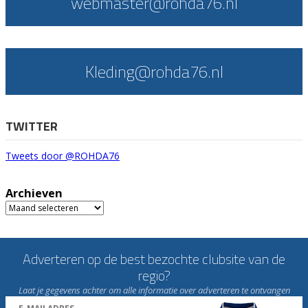
webmaster@rohda76.nl
Kleding@rohda76.nl
TWITTER
Tweets door @ROHDA76
Archieven
Archieven
Adverteren op de best bezochte clubsite van de
regio?
Laat je gegevens achter om alle informatie over adverteren te ontvangen