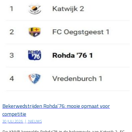
Bekerwedstrijden Rohda’76: mooie opmaat voor
competitie
30 JULI 2026
|
NIEUWS
De KNVB koppelde Rohda’76 in de bekerpoule aan Katwijk 2, FC