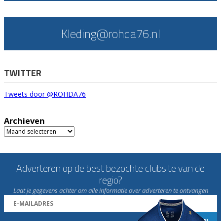
Kleding@rohda76.nl
TWITTER
Tweets door @ROHDA76
Archieven
Archieven
Adverteren op de best bezochte clubsite van de
regio?
Laat je gegevens achter om alle informatie over adverteren te ontvangen