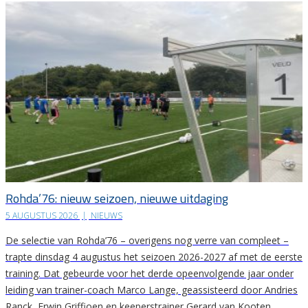
Rohda’76: nieuw seizoen, nieuwe uitdaging
5 AUGUSTUS 2026
|
NIEUWS
De selectie van Rohda’76 – overigens nog verre van compleet –
trapte dinsdag 4 augustus het seizoen 2026-2027 af met de eerste
training. Dat gebeurde voor het derde opeenvolgende jaar onder
leiding van trainer-coach Marco Lange, geassisteerd door Andries
Ranck, Erwin Griffioen en keeperstrainer Gerard van Kooten.