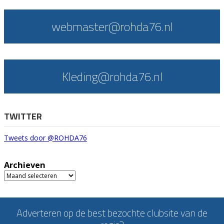
webmaster@rohda76.nl
Kleding@rohda76.nl
TWITTER
Tweets door @ROHDA76
Archieven
Archieven
Adverteren op de best bezochte clubsite van de