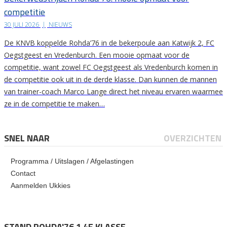
competitie
30 JULI 2026
|
NIEUWS
De KNVB koppelde Rohda’76 in de bekerpoule aan Katwijk 2, FC
Oegstgeest en Vredenburch. Een mooie opmaat voor de
competitie, want zowel FC Oegstgeest als Vredenburch komen in
de competitie ook uit in de derde klasse. Dan kunnen de mannen
van trainer-coach Marco Lange direct het niveau ervaren waarmee
ze in de competitie te maken…
SNEL NAAR
OVERZICHTEN
Programma / Uitslagen / Afgelastingen
Contact
Aanmelden Ukkies
STAND ROHDA'76 1 4E KLASSE