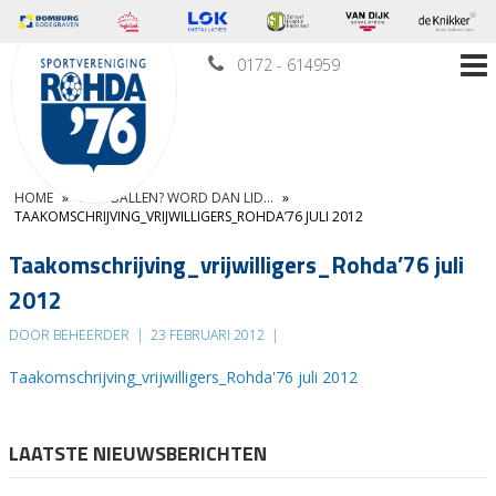
0172 - 614959
HOME
»
VOETBALLEN? WORD DAN LID…
»
TAAKOMSCHRIJVING_VRIJWILLIGERS_ROHDA’76 JULI 2012
Taakomschrijving_vrijwilligers_Rohda’76 juli
2012
DOOR BEHEERDER
|
23 FEBRUARI 2012
|
Taakomschrijving_vrijwilligers_Rohda'76 juli 2012
LAATSTE NIEUWSBERICHTEN