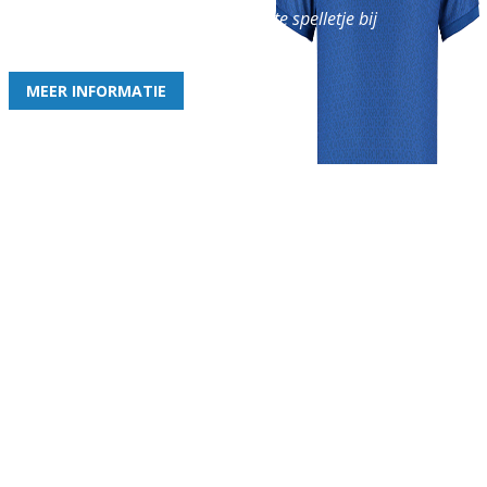
en geniet iedere week van het leukste spelletje bij
de leukste club!
MEER INFORMATIE
Gezellige zaterdagvereniging in Bodegraven. Het eerste elftal bij
de heren komt uit in de vierde klasse.
Club
Roosters
Overige