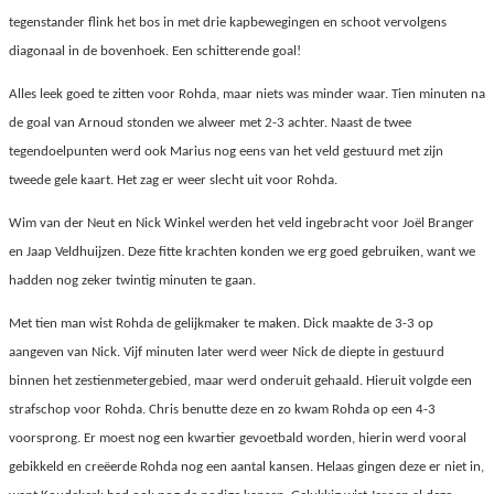
tegenstander flink het bos in met drie kapbewegingen en schoot vervolgens
diagonaal in de bovenhoek. Een schitterende goal!
Alles leek goed te zitten voor Rohda, maar niets was minder waar. Tien minuten na
de goal van Arnoud stonden we alweer met 2-3 achter. Naast de twee
tegendoelpunten werd ook Marius nog eens van het veld gestuurd met zijn
tweede gele kaart. Het zag er weer slecht uit voor Rohda.
Wim van der Neut en Nick Winkel werden het veld ingebracht voor Joël Branger
en Jaap Veldhuijzen. Deze fitte krachten konden we erg goed gebruiken, want we
hadden nog zeker twintig minuten te gaan.
Met tien man wist Rohda de gelijkmaker te maken. Dick maakte de 3-3 op
aangeven van Nick. Vijf minuten later werd weer Nick de diepte in gestuurd
binnen het zestienmetergebied, maar werd onderuit gehaald. Hieruit volgde een
strafschop voor Rohda. Chris benutte deze en zo kwam Rohda op een 4-3
voorsprong. Er moest nog een kwartier gevoetbald worden, hierin werd vooral
gebikkeld en creëerde Rohda nog een aantal kansen. Helaas gingen deze er niet in,