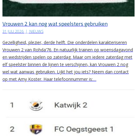
Vrouwen 2 kan nog wat speelsters gebruiken
31 JULI 2026
|
NIEUWS
Gezelligheid, plezier, derde helft. Die onderdelen karakteriseren
Vrouwen 2 van Rohda’76. En natuurlijk trainen op woensdagavond
en wedstrijden spelen op zaterdag. Maar om iedere zaterdag met
elf speelster binnen de lijnen te verschijnen, kan Vrouwen 2 nog
wel wat aanwas gebruiken. Lijkt het jou iets? Neem dan contact
op met Amy Koster. Haar telefoonnummer is:…