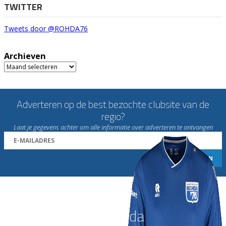
TWITTER
Tweets door @ROHDA76
Archieven
Archieven
Adverteren op de best bezochte clubsite van de
regio?
Laat je gegevens achter om alle informatie over adverteren te ontvangen
Word nu lid van Rohda