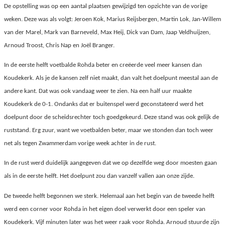
De opstelling was op een aantal plaatsen gewijzigd ten opzichte van de vorige
weken. Deze was als volgt: Jeroen Kok, Marius Reijsbergen, Martin Lok, Jan-Willem
van der Marel, Mark van Barneveld, Max Heij, Dick van Dam, Jaap Veldhuijzen,
Arnoud Troost, Chris Nap en Joël Branger.
In de eerste helft voetbalde Rohda beter en creëerde veel meer kansen dan
Koudekerk. Als je de kansen zelf niet maakt, dan valt het doelpunt meestal aan de
andere kant. Dat was ook vandaag weer te zien. Na een half uur maakte
Koudekerk de 0-1. Ondanks dat er buitenspel werd geconstateerd werd het
doelpunt door de scheidsrechter toch goedgekeurd. Deze stand was ook gelijk de
ruststand. Erg zuur, want we voetbalden beter, maar we stonden dan toch weer
net als tegen Zwammerdam vorige week achter in de rust.
In de rust werd duidelijk aangegeven dat we op dezelfde weg door moesten gaan
als in de eerste helft. Het doelpunt zou dan vanzelf vallen aan onze zijde.
De tweede helft begonnen we sterk. Helemaal aan het begin van de tweede helft
werd een corner voor Rohda in het eigen doel verwerkt door een speler van
Koudekerk. Vijf minuten later was het weer raak voor Rohda. Arnoud stuurde zijn