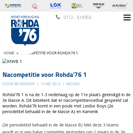
0172 - 614959
HOME
»
NACOMPETITIE VOOR ROHDA’76 1
Nacompetitie voor Rohda’76 1
DOOR BEHEERDER
|
13 MEI 2012
|
NIEUWS
Rohda’76 1 is na de 1-3 nederlaag op de 11e plaats geëindigd in de
3e klasse A. Dit betekent dat er nacompetitievoetbal gespeeld zal
worden. Rohda’76 komt in een poule met Leidse Boys (2e
periodetitel behaald in de 4e klasse A) en Kamerik
(3e periodetitel behaald in de 4e klasse B) Met deze 3 teams
wordt er in een halve competitie gestreden om 1 plaats in de 3e