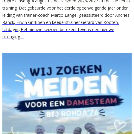
trapte dinsdag 4 augustus het seizoen 2026-2027 af met de eerste
training. Dat gebeurde voor het derde opeenvolgende jaar onder
leiding van trainer-coach Marco Lange, geassisteerd door Andries
Ranck, Erwin Griffioen en keeperstrainer Gerard van Kooten.
UitdagingHet nieuwe seizoen betekent tevens een nieuwe
uitdaging….