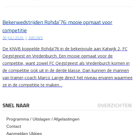
Bekerwedstrijden Rohda’76: mooie opmaat voor
competitie
30 JULI 2026
|
NIEUWS
De KNVB koppelde Rohda’76 in de bekerpoule aan Katwijk 2, FC
Oegstgeest en Vredenburch. Een mooie opmaat voor de
competitie, want zowel FC Oegstgeest als Vredenburch komen in
de competitie ook uit in de derde klasse. Dan kunnen de mannen
van trainer-coach Marco Lange direct het niveau ervaren waarmee
ze in de competitie te maken…
SNEL NAAR
OVERZICHTEN
Programma / Uitslagen / Afgelastingen
Contact
Aanmelden Ukkies