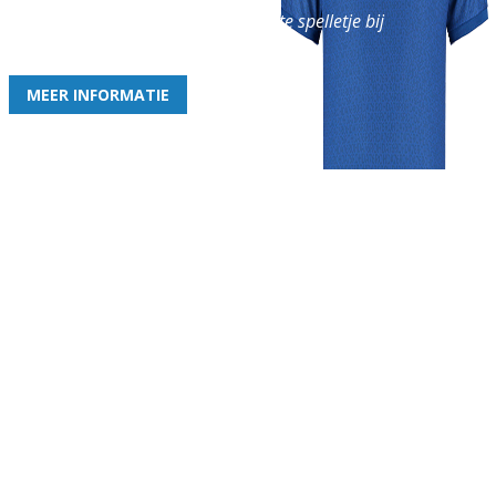
en geniet iedere week van het leukste spelletje bij
de leukste club!
MEER INFORMATIE
Gezellige zaterdagvereniging in Bodegraven. Het eerste elftal bij
de heren komt uit in de vierde klasse.
Club
Roosters
Overige