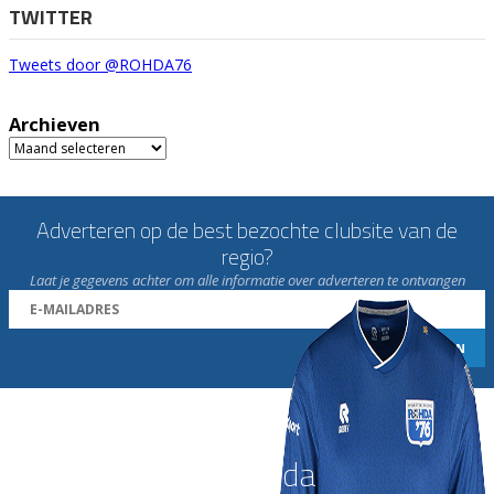
TWITTER
Tweets door @ROHDA76
Archieven
Archieven
Adverteren op de best bezochte clubsite van de
regio?
Laat je gegevens achter om alle informatie over adverteren te ontvangen
Word nu lid van Rohda