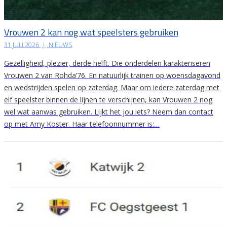
Vrouwen 2 kan nog wat speelsters gebruiken
31 JULI 2026
|
NIEUWS
Gezelligheid, plezier, derde helft. Die onderdelen karakteriseren
Vrouwen 2 van Rohda’76. En natuurlijk trainen op woensdagavond
en wedstrijden spelen op zaterdag. Maar om iedere zaterdag met
elf speelster binnen de lijnen te verschijnen, kan Vrouwen 2 nog
wel wat aanwas gebruiken. Lijkt het jou iets? Neem dan contact
op met Amy Koster. Haar telefoonnummer is:…