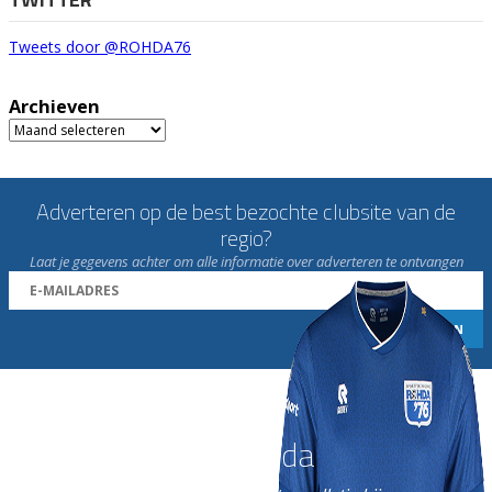
Tweets door @ROHDA76
Archieven
Archieven
Adverteren op de best bezochte clubsite van de
regio?
Laat je gegevens achter om alle informatie over adverteren te ontvangen
Word nu lid van Rohda