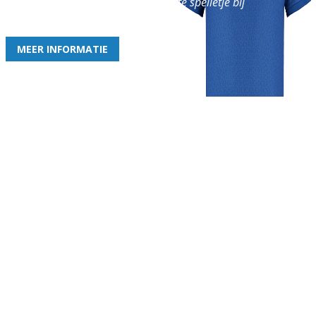
en geniet iedere week van het leukste spelletje bij
de leukste club!
MEER INFORMATIE
Gezellige zaterdagvereniging in Bodegraven. Het eerste elftal bij
de heren komt uit in de vierde klasse.
Club
Roosters
Overige
Algemene
Speeldagenkalender
Alcoholrichtlijn