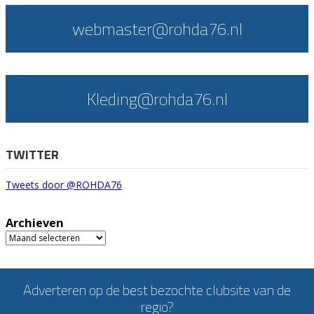
webmaster@rohda76.nl
Kleding@rohda76.nl
TWITTER
Tweets door @ROHDA76
Archieven
Archieven
Adverteren op de best bezochte clubsite van de
regio?