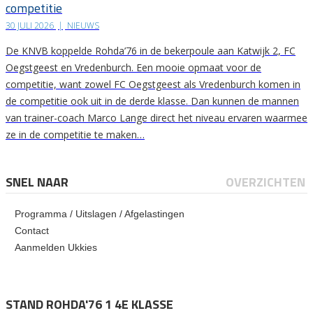
competitie
30 JULI 2026
|
NIEUWS
De KNVB koppelde Rohda’76 in de bekerpoule aan Katwijk 2, FC
Oegstgeest en Vredenburch. Een mooie opmaat voor de
competitie, want zowel FC Oegstgeest als Vredenburch komen in
de competitie ook uit in de derde klasse. Dan kunnen de mannen
van trainer-coach Marco Lange direct het niveau ervaren waarmee
ze in de competitie te maken…
SNEL NAAR
OVERZICHTEN
Programma / Uitslagen / Afgelastingen
Contact
Aanmelden Ukkies
STAND ROHDA'76 1 4E KLASSE