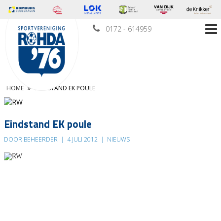
0172 - 614959
HOME
»
EINDSTAND EK POULE
Eindstand EK poule
DOOR BEHEERDER
|
4 JULI 2012
|
NIEUWS