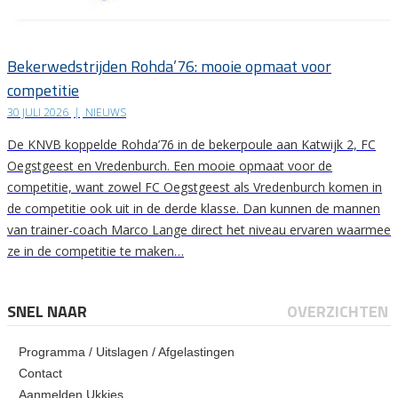
Bekerwedstrijden Rohda’76: mooie opmaat voor
competitie
30 JULI 2026
|
NIEUWS
De KNVB koppelde Rohda’76 in de bekerpoule aan Katwijk 2, FC
Oegstgeest en Vredenburch. Een mooie opmaat voor de
competitie, want zowel FC Oegstgeest als Vredenburch komen in
de competitie ook uit in de derde klasse. Dan kunnen de mannen
van trainer-coach Marco Lange direct het niveau ervaren waarmee
ze in de competitie te maken…
SNEL NAAR
OVERZICHTEN
Programma / Uitslagen / Afgelastingen
Contact
Aanmelden Ukkies