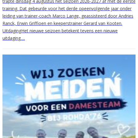
trapte dinsdag 4 augustus het seizoen 2026-2027 af met de eerste
training. Dat gebeurde voor het derde opeenvolgende jaar onder
leiding van trainer-coach Marco Lange, geassisteerd door Andries
Ranck, Erwin Griffioen en keeperstrainer Gerard van Kooten.
UitdagingHet nieuwe seizoen betekent tevens een nieuwe
uitdaging….