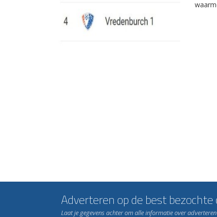
waarme
Adverteren op de best bezochte c
Laat je gegevens achter om alle informatie over advertere