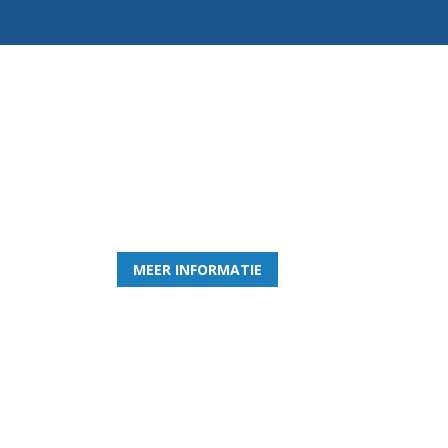
Word nu lid van Rohda
en geniet iedere week van het leukste spelletje bi
MEER INFORMATIE