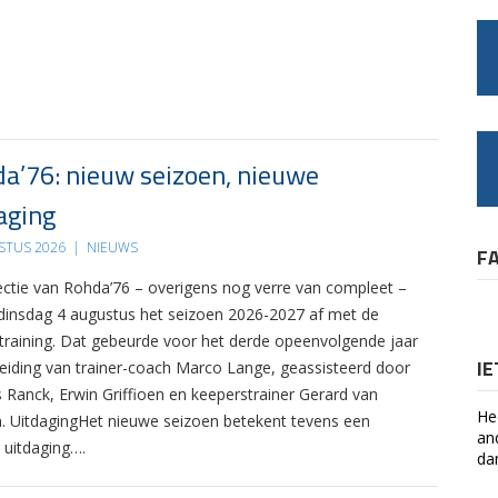
a’76: nieuw seizoen, nieuwe
aging
STUS 2026
|
NIEUWS
F
ectie van Rohda’76 – overigens nog verre van compleet –
 dinsdag 4 augustus het seizoen 2026-2027 af met de
 training. Dat gebeurde voor het derde opeenvolgende jaar
I
leiding van trainer-coach Marco Lange, geassisteerd door
s Ranck, Erwin Griffioen en keeperstrainer Gerard van
He
. UitdagingHet nieuwe seizoen betekent tevens een
an
 uitdaging….
da