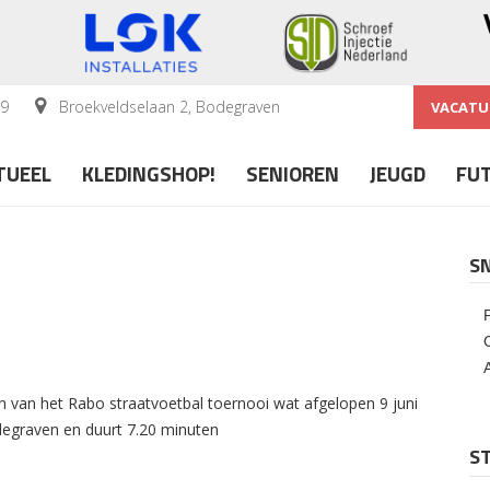
59
Broekveldselaan 2, Bodegraven
VACATU
TUEEL
KLEDINGSHOP!
SENIOREN
JEUGD
FU
S
en van het Rabo straatvoetbal toernooi wat afgelopen 9 juni
egraven en duurt 7.20 minuten
ST