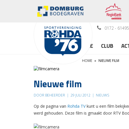
0172 - 6149
HOME
CLUB
AC
HOME
»
NIEUWE FILM
Nieuwe film
DOOR BEHEERDER
|
29 JULI 2012
|
NIEUWS
Op de pagina van
Rohda TV
kunt u een film bekijk
werd gehouden. Deze film is gmaakt door RTV Bod