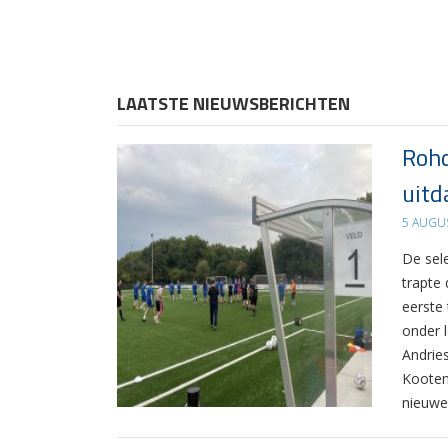
LAATSTE NIEUWSBERICHTEN
Rohd
uitd
5 AUGU
De sel
trapte
eerste
onder 
Andrie
Kooten
nieuwe