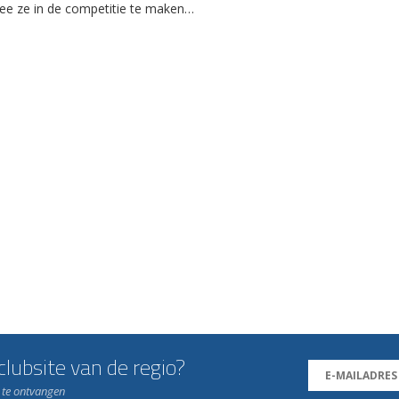
e ze in de competitie te maken…
lubsite van de regio?
n te ontvangen