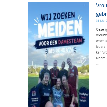
Vrou
gebr
31 JULI
Gezelli
Vrouwe
woensd
iedere 
kan Vr
Neem d
…