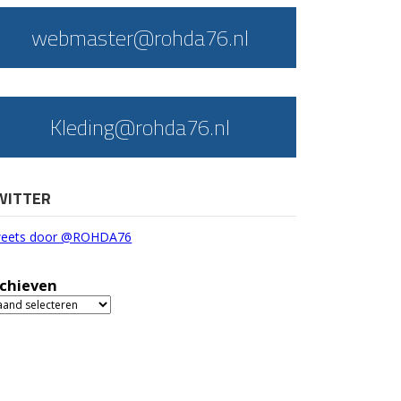
webmaster@rohda76.nl
Kleding@rohda76.nl
WITTER
eets door @ROHDA76
chieven
chieven