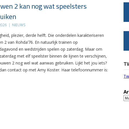
wen 2 kan nog wat speelsters
uiken
 2026
|
NIEUWS
gheid, plezier, derde helft. Die onderdelen karakteriseren
n 2 van Rohda’76. En natuurlijk trainen op
agavond en wedstrijden spelen op zaterdag. Maar om
zaterdag met elf speelster binnen de lijnen te verschijnen,
T
ouwen 2 nog wel wat aanwas gebruiken. Lijkt het jou iets?
an contact op met Amy Koster. Haar telefoonnummer is:
Tw
Ar
Ar