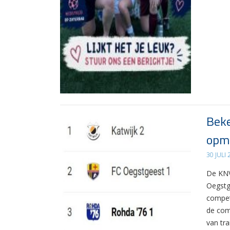
Beke
opma
30 JULI
De KNV
Oegstg
compet
de com
van tr