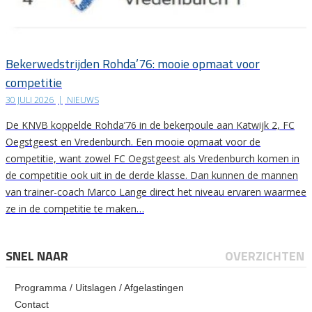
Bekerwedstrijden Rohda’76: mooie opmaat voor
competitie
30 JULI 2026
|
NIEUWS
De KNVB koppelde Rohda’76 in de bekerpoule aan Katwijk 2, FC
Oegstgeest en Vredenburch. Een mooie opmaat voor de
competitie, want zowel FC Oegstgeest als Vredenburch komen in
de competitie ook uit in de derde klasse. Dan kunnen de mannen
van trainer-coach Marco Lange direct het niveau ervaren waarmee
ze in de competitie te maken…
SNEL NAAR
OVERZICHTEN
Programma / Uitslagen / Afgelastingen
Contact