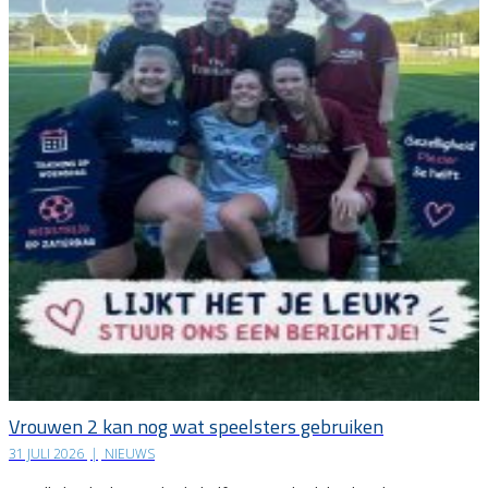
Vrouwen 2 kan nog wat speelsters gebruiken
31 JULI 2026
|
NIEUWS