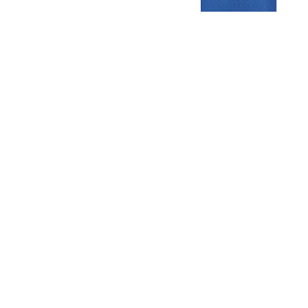
Gezellige zaterdagvereniging in Bodegraven. Het eerste elftal bij
de heren komt uit in de vierde klasse.
Club
Roosters
Overige
Algemene
Speeldagenkalender
Alcoholrichtlijn
informatie
Bardienst
In de media
Bestuur &
Schoonmaakrooster
Diverse
Commissies
kleedkamers
links
Vacatures
Klaverjassen
Privacyverklaring