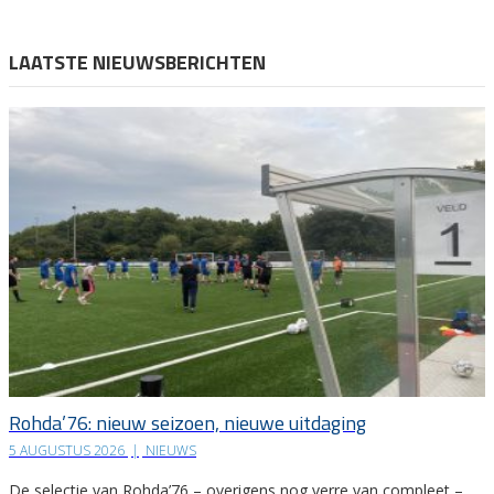
LAATSTE NIEUWSBERICHTEN
Rohda’76: nieuw seizoen, nieuwe uitdaging
5 AUGUSTUS 2026
|
NIEUWS
De selectie van Rohda’76 – overigens nog verre van compleet –