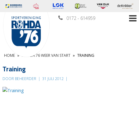
0172 - 614959
HOME
»
ROHDA’76 WEER VAN START
»
TRAINING
Training
DOOR BEHEERDER
|
31 JULI 2012
|