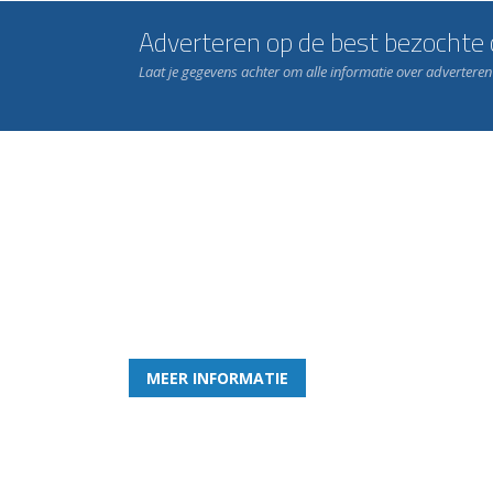
Adverteren op de best bezochte c
Laat je gegevens achter om alle informatie over advertere
Word nu lid van Rohda
en geniet iedere week van het leukste spelletje bi
MEER INFORMATIE