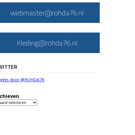
webmaster@rohda76.nl
Kleding@rohda76.nl
WITTER
eets door @ROHDA76
chieven
chieven