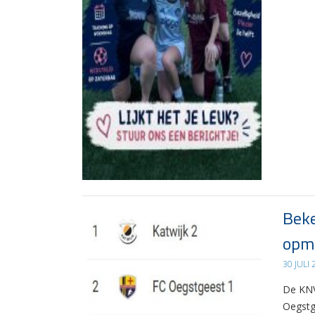
Beke
opma
30 JULI
De KNV
Oegstg