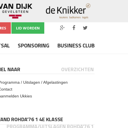
RES
LID WORDEN
TSAL
SPONSORING
BUSINESS CLUB
NEL NAAR
OVERZICHTEN
Programma / Uitslagen / Afgelastingen
Contact
Aanmelden Ukkies
AND ROHDA'76 1 4E KLASSE
PROGRAMMA/UITSLAGEN ROHDA'76 1