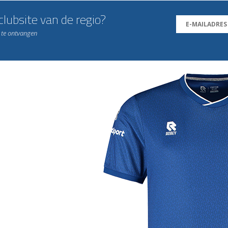
lubsite van de regio?
n te ontvangen
j de leukste club!