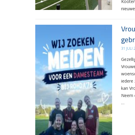
Kooten
nieuwe
Vrou
gebr
31 JULI
Gezelli
Vrouwe
woensd
iedere 
kan Vr
Neem d
…