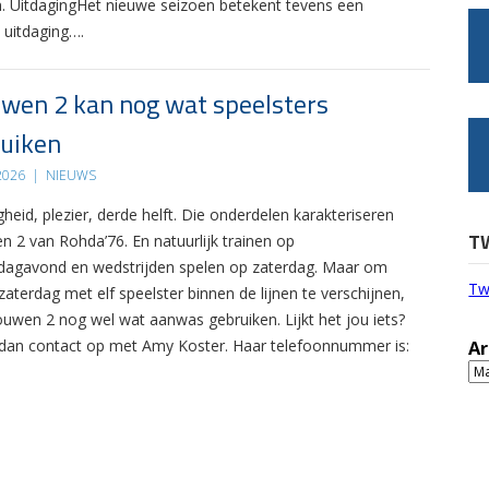
. UitdagingHet nieuwe seizoen betekent tevens een
 uitdaging….
wen 2 kan nog wat speelsters
uiken
 2026
|
NIEUWS
gheid, plezier, derde helft. Die onderdelen karakteriseren
T
n 2 van Rohda’76. En natuurlijk trainen op
agavond en wedstrijden spelen op zaterdag. Maar om
Tw
zaterdag met elf speelster binnen de lijnen te verschijnen,
ouwen 2 nog wel wat aanwas gebruiken. Lijkt het jou iets?
an contact op met Amy Koster. Haar telefoonnummer is:
Ar
Ar