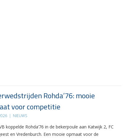
rwedstrijden Rohda’76: mooie
at voor competitie
 2026
|
NIEUWS
B koppelde Rohda’76 in de bekerpoule aan Katwijk 2, FC
eest en Vredenburch. Een mooie opmaat voor de