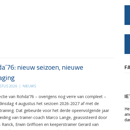
a’76: nieuw seizoen, nieuwe
F
aging
STUS 2026
|
NIEUWS
I
ectie van Rohda’76 – overigens nog verre van compleet –
 dinsdag 4 augustus het seizoen 2026-2027 af met de
He
 training. Dat gebeurde voor het derde opeenvolgende jaar
an
leiding van trainer-coach Marco Lange, geassisteerd door
da
s Ranck, Erwin Griffioen en keeperstrainer Gerard van