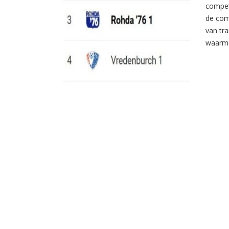
compet
de com
van tr
waarme