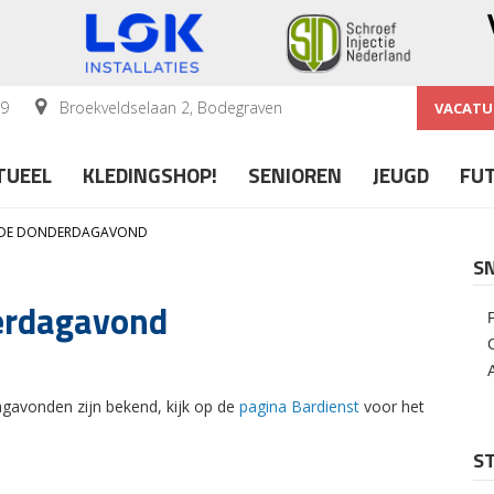
59
Broekveldselaan 2, Bodegraven
VACATU
TUEEL
KLEDINGSHOP!
SENIOREN
JEUGD
FU
 DE DONDERDAGAVOND
S
derdagavond
agavonden zijn bekend, kijk op de
pagina Bardienst
voor het
ST