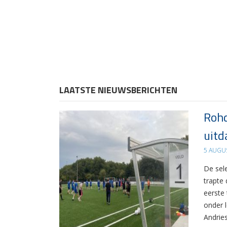
LAATSTE NIEUWSBERICHTEN
Rohd
uitd
5 AUGU
De sel
trapte
eerste
onder 
Andrie