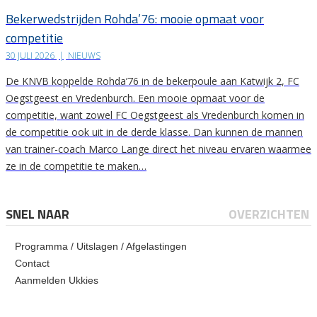
Bekerwedstrijden Rohda’76: mooie opmaat voor
competitie
30 JULI 2026
|
NIEUWS
De KNVB koppelde Rohda’76 in de bekerpoule aan Katwijk 2, FC
Oegstgeest en Vredenburch. Een mooie opmaat voor de
competitie, want zowel FC Oegstgeest als Vredenburch komen in
de competitie ook uit in de derde klasse. Dan kunnen de mannen
van trainer-coach Marco Lange direct het niveau ervaren waarmee
ze in de competitie te maken…
SNEL NAAR
OVERZICHTEN
Programma / Uitslagen / Afgelastingen
Contact
Aanmelden Ukkies