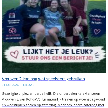
Vrouwen 2 kan nog wat speelsters gebruiken
31 JULI 2026
|
NIEUWS
Gezelligheid, plezier, derde helft. Die onderdelen karakteriseren
Vrouwen 2 van Rohda’76. En natuurlijk trainen op woensdagavond
en wedstrijden spelen op zaterdag. Maar om iedere zaterdag met