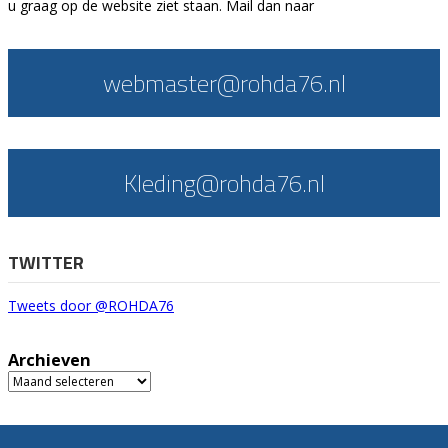
u graag op de website ziet staan. Mail dan naar
webmaster@rohda76.nl
Kleding@rohda76.nl
TWITTER
Tweets door @ROHDA76
Archieven
Archieven