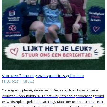
Vrouwen 2 kan nog wat speelsters gebruiken
31 JULI 2026
|
NIEUWS
Gezelligheid, plezier, derde helft. Die onderdelen karakteriseren
Vrouwen 2 van Rohda’76. En natuurlijk trainen op woensdagavond
en wedstrijden spelen op zaterdag. Maar om iedere zaterdag met