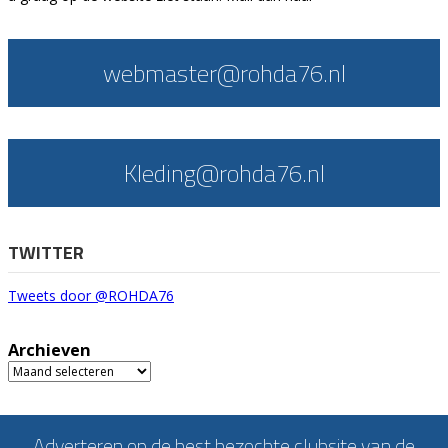
webmaster@rohda76.nl
Kleding@rohda76.nl
TWITTER
Tweets door @ROHDA76
Archieven
Archieven
Adverteren op de best bezochte clubsite van de