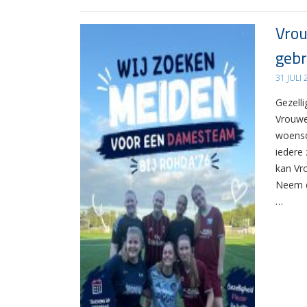
Vrou
gebr
31 JULI
Gezelli
Vrouwe
woensd
iedere 
kan Vr
Neem d
…