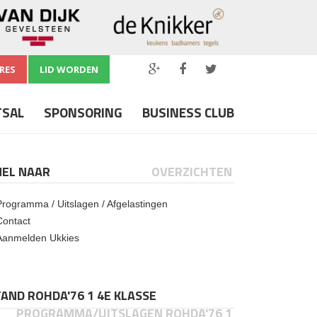
RES
LID WORDEN
TSAL
SPONSORING
BUSINESS CLUB
NEL NAAR
OVERZICHTEN
Programma / Uitslagen / Afgelastingen
Contact
Aanmelden Ukkies
AND ROHDA'76 1 4E KLASSE
PROGRAMMA/UITSLAGEN ROHDA'76 1