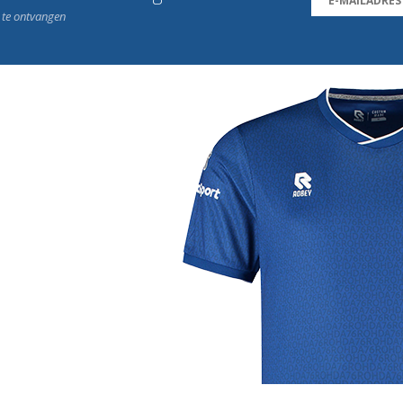
n te ontvangen
j de leukste club!