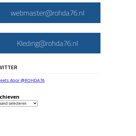
webmaster@rohda76.nl
Kleding@rohda76.nl
WITTER
eets door @ROHDA76
chieven
chieven