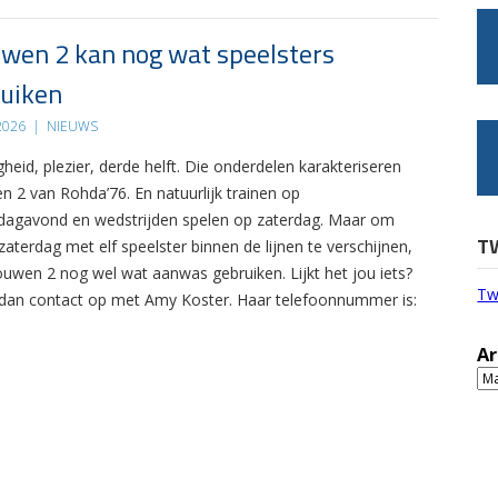
wen 2 kan nog wat speelsters
uiken
 2026
|
NIEUWS
gheid, plezier, derde helft. Die onderdelen karakteriseren
n 2 van Rohda’76. En natuurlijk trainen op
agavond en wedstrijden spelen op zaterdag. Maar om
T
zaterdag met elf speelster binnen de lijnen te verschijnen,
ouwen 2 nog wel wat aanwas gebruiken. Lijkt het jou iets?
Tw
an contact op met Amy Koster. Haar telefoonnummer is:
Ar
Ar