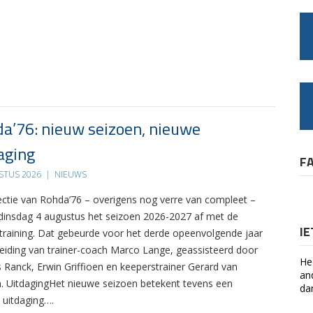
a’76: nieuw seizoen, nieuwe
aging
F
STUS 2026
|
NIEUWS
ectie van Rohda’76 – overigens nog verre van compleet –
 dinsdag 4 augustus het seizoen 2026-2027 af met de
I
 training. Dat gebeurde voor het derde opeenvolgende jaar
leiding van trainer-coach Marco Lange, geassisteerd door
He
s Ranck, Erwin Griffioen en keeperstrainer Gerard van
an
. UitdagingHet nieuwe seizoen betekent tevens een
da
 uitdaging….