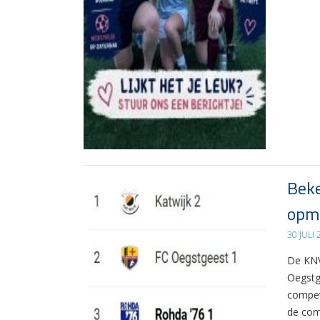
Beke
opma
30 JULI
De KNV
Oegstg
compet
de com