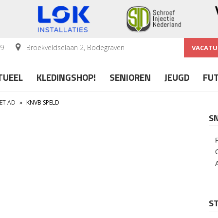
59
Broekveldselaan 2, Bodegraven
VACATU
TUEEL
KLEDINGSHOP!
SENIOREN
JEUGD
FU
HET AD
»
KNVB SPELD
S
ST