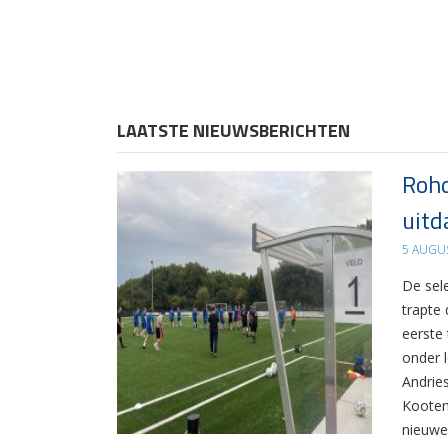
LAATSTE NIEUWSBERICHTEN
Rohd
uitd
5 AUGU
De sel
trapte
eerste
onder 
Andrie
Kooten
nieuwe