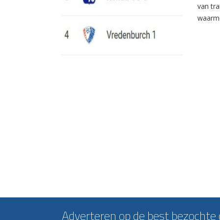
van tr
waarme
Adverteren op de best bezochte c