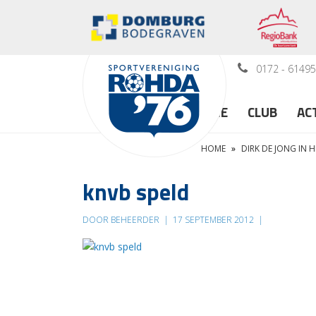
0172 - 6149
HOME
CLUB
AC
HOME
»
DIRK DE JONG IN 
knvb speld
DOOR BEHEERDER
|
17 SEPTEMBER 2012
|