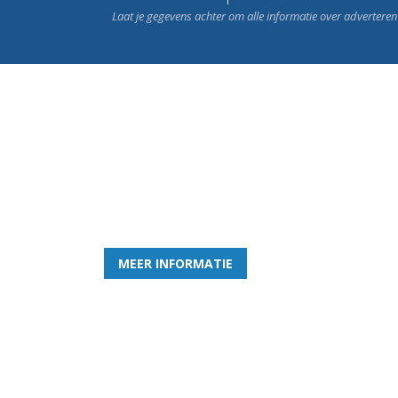
Laat je gegevens achter om alle informatie over advertere
Word nu lid van Rohda
en geniet iedere week van het leukste spelletje bi
MEER INFORMATIE