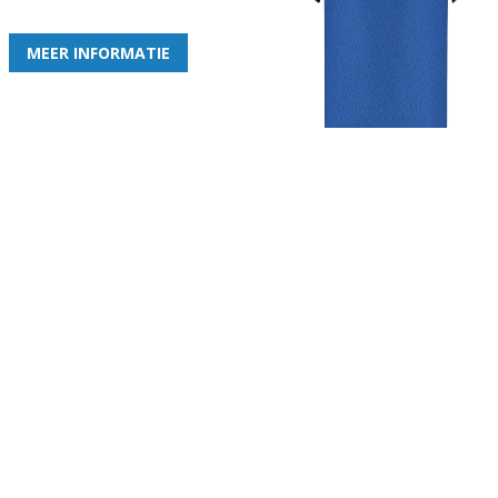
de leukste club!
MEER INFORMATIE
Gezellige zaterdagvereniging in Bodegraven. Het eerste elftal bij
de heren komt uit in de vierde klasse.
Club
Roosters
Overige
Algemene
Speeldagenkalender
Alcoholrichtlijn
informatie
Bardienst
In de media