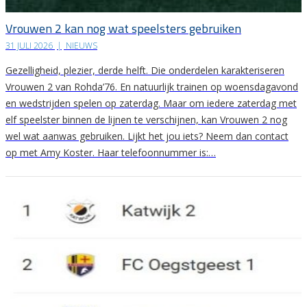
Vrouwen 2 kan nog wat speelsters gebruiken
31 JULI 2026
|
NIEUWS
Gezelligheid, plezier, derde helft. Die onderdelen karakteriseren
Vrouwen 2 van Rohda’76. En natuurlijk trainen op woensdagavond
en wedstrijden spelen op zaterdag. Maar om iedere zaterdag met
elf speelster binnen de lijnen te verschijnen, kan Vrouwen 2 nog
wel wat aanwas gebruiken. Lijkt het jou iets? Neem dan contact
op met Amy Koster. Haar telefoonnummer is:…