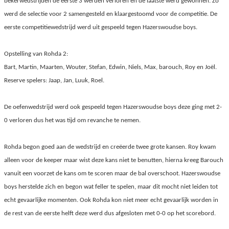
bekerwedstrijden de eerste 3 werden verloren en de laatste werd gewonnen. Zo
werd de selectie voor 2 samengesteld en klaargestoomd voor de competitie. De
eerste competitiewedstrijd werd uit gespeeld tegen Hazerswoudse boys.
Opstelling van Rohda 2:
Bart, Martin, Maarten, Wouter, Stefan, Edwin, Niels, Max, barouch, Roy en Joël.
Reserve spelers: Jaap, Jan, Luuk, Roel.
De oefenwedstrijd werd ook gespeeld tegen Hazerswoudse boys deze ging met 2-
0 verloren dus het was tijd om revanche
te nemen.
Rohda begon goed aan de wedstrijd en creëerde twee grote kansen. Roy kwam
alleen voor de keeper maar wist deze kans niet te benutten, hierna kreeg Barouch
vanuit een voorzet de kans om te scoren maar de bal overschoot. Hazerswoudse
boys herstelde zich en begon wat feller te spelen, maar dit mocht niet leiden tot
echt gevaarlijke momenten. Ook Rohda kon niet meer echt gevaarlijk worden in
de rest van de eerste helft deze werd dus afgesloten met 0-0 op het scorebord.