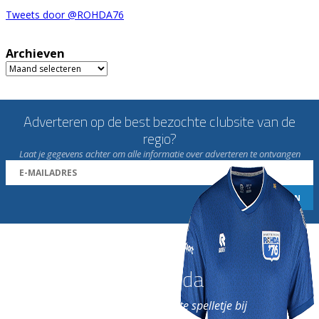
Tweets door @ROHDA76
Archieven
Archieven
Adverteren op de best bezochte clubsite van de
regio?
Laat je gegevens achter om alle informatie over adverteren te ontvangen
Word nu lid van Rohda
en geniet iedere week van het leukste spelletje bij