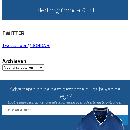
Kleding@rohda76.nl
TWITTER
Tweets door @ROHDA76
Archieven
Archieven
Adverteren op de best bezochte clubsite van de
regio?
Laat je gegevens achter om alle informatie over adverteren te ontvangen