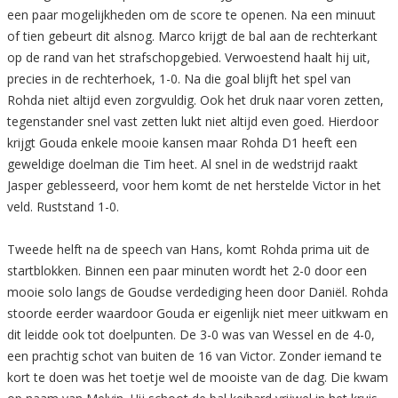
een paar mogelijkheden om de score te openen. Na een minuut
of tien gebeurt dit alsnog. Marco krijgt de bal aan de rechterkant
op de rand van het strafschopgebied. Verwoestend haalt hij uit,
precies in de rechterhoek, 1-0. Na die goal blijft het spel van
Rohda niet altijd even zorgvuldig. Ook het druk naar voren zetten,
tegenstander snel vast zetten lukt niet altijd even goed. Hierdoor
krijgt Gouda enkele mooie kansen maar Rohda D1 heeft een
geweldige doelman die Tim heet. Al snel in de wedstrijd raakt
Jasper geblesseerd, voor hem komt de net herstelde Victor in het
veld. Ruststand 1-0.
Tweede helft na de speech van Hans, komt Rohda prima uit de
startblokken. Binnen een paar minuten wordt het 2-0 door een
mooie solo langs de Goudse verdediging heen door Daniël. Rohda
stoorde eerder waardoor Gouda er eigenlijk niet meer uitkwam en
dit leidde ook tot doelpunten. De 3-0 was van Wessel en de 4-0,
een prachtig schot van buiten de 16 van Victor. Zonder iemand te
kort te doen was het toetje wel de mooiste van de dag. Die kwam