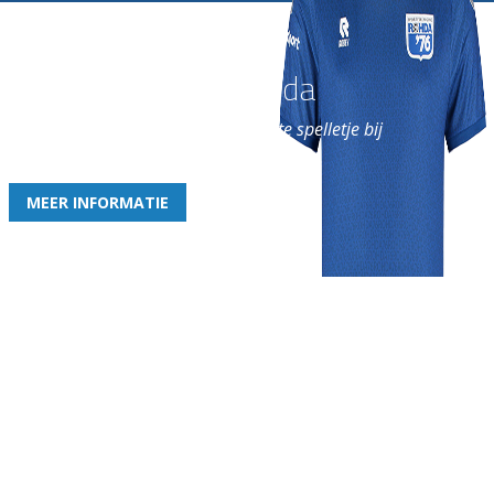
Word nu lid van Rohda
en geniet iedere week van het leukste spelletje bij
de leukste club!
MEER INFORMATIE
Gezellige zaterdagvereniging in Bodegraven. Het eerste elftal bij
de heren komt uit in de vierde klasse.