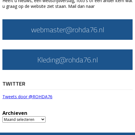
Heeft u nieuws, een wedstrijdverslag, foto's of een ander item wat
u graag op de website ziet staan. Mail dan naar
webmaster@rohda76.nl
Kleding@rohda76.nl
TWITTER
Tweets door @ROHDA76
Archieven
Archieven