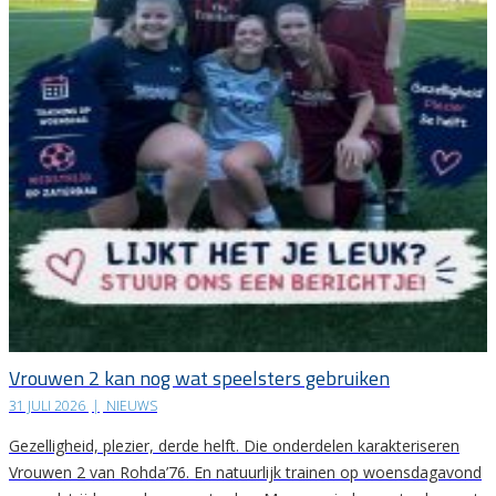
Vrouwen 2 kan nog wat speelsters gebruiken
31 JULI 2026
|
NIEUWS
Gezelligheid, plezier, derde helft. Die onderdelen karakteriseren
Vrouwen 2 van Rohda’76. En natuurlijk trainen op woensdagavond