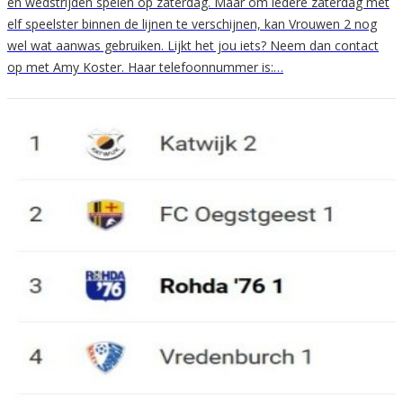
en wedstrijden spelen op zaterdag. Maar om iedere zaterdag met
elf speelster binnen de lijnen te verschijnen, kan Vrouwen 2 nog
wel wat aanwas gebruiken. Lijkt het jou iets? Neem dan contact
op met Amy Koster. Haar telefoonnummer is:…