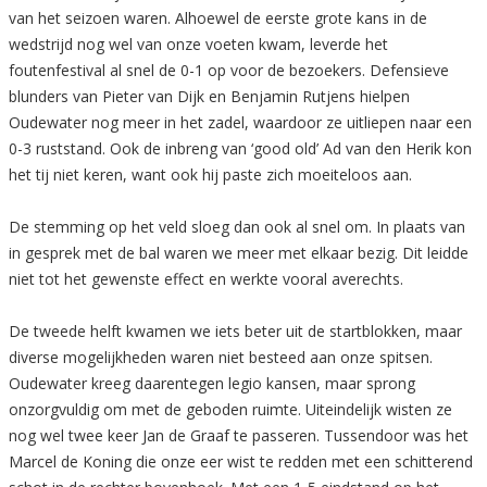
van het seizoen waren. Alhoewel de eerste grote kans in de
wedstrijd nog wel van onze voeten kwam, leverde het
foutenfestival al snel de 0-1 op voor de bezoekers. Defensieve
blunders van Pieter van Dijk en Benjamin Rutjens hielpen
Oudewater nog meer in het zadel, waardoor ze uitliepen naar een
0-3 ruststand. Ook de inbreng van ‘good old’ Ad van den Herik kon
het tij niet keren, want ook hij paste zich moeiteloos aan.
De stemming op het veld sloeg dan ook al snel om. In plaats van
in gesprek met de bal waren we meer met elkaar bezig. Dit leidde
niet tot het gewenste effect en werkte vooral averechts.
De tweede helft kwamen we iets beter uit de startblokken, maar
diverse mogelijkheden waren niet besteed aan onze spitsen.
Oudewater kreeg daarentegen legio kansen, maar sprong
onzorgvuldig om met de geboden ruimte. Uiteindelijk wisten ze
nog wel twee keer Jan de Graaf te passeren. Tussendoor was het
Marcel de Koning die onze eer wist te redden met een schitterend