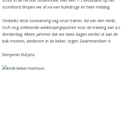
schot in de rechter bovenhoek. Met een 1-5 eindstand op het
scorebord dropen we af na een kurkdroge en hete middag.
Ondanks deze oorwassing zag onze trainer, Ad van den Herik,
toch nog voldoende aanknopingspunten voor de training van a.s.
donderdag. Alleen jammer dat we twee dagen eerder al aan de
bak moeten, wederom in de beker, tegen Zwammerdam 4.
Benjamin Rutjens