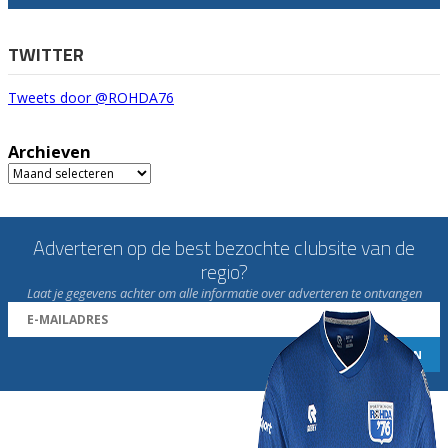
TWITTER
Tweets door @ROHDA76
Archieven
Archieven
Adverteren op de best bezochte clubsite van de
regio?
Laat je gegevens achter om alle informatie over adverteren te ontvangen