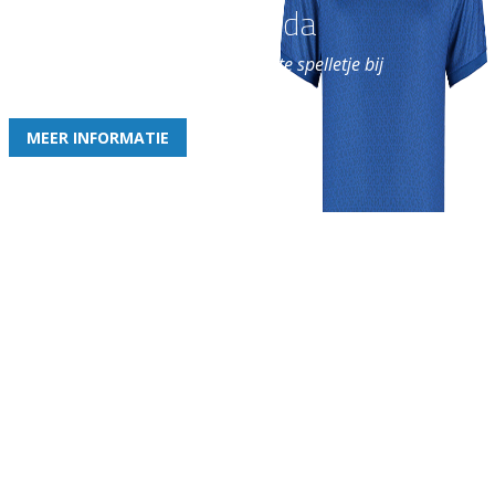
Word nu lid van Rohda
en geniet iedere week van het leukste spelletje bij
de leukste club!
MEER INFORMATIE
Gezellige zaterdagvereniging in Bodegraven. Het eerste elftal bij
de heren komt uit in de vierde klasse.
Club
Roosters
Overige