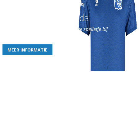
Word nu lid van Rohda
en geniet iedere week van het leukste spelletje bij
de leukste club!
MEER INFORMATIE
Gezellige zaterdagvereniging in Bodegraven. Het eerste elftal bij
de heren komt uit in de vierde klasse.