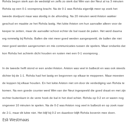
Rohda begon sterk aan de wedstrijd en zelfs zo sterk dat Wim van der Neut al na 3 minuten
Rohda op een 0-1 voorsprong bracht. Na de 0-1 was Rohda eigenlijk meer op zoek het
tweede doelpunt maar was slordig in de afronding. Na 20 minuten werd Ariston wakker
geschud en maakte ze het Rohda lastig. Het lukte Ariston om hun aanvaller alleen voor de
keeper te zetten, maar de aanvaller schoot echter de bal naast de palen. Het werd daarna
erg rommelig bij Rohda. Ballen die niet meer goed werden aangespeeld, de ballen die niet
meer goed werden aangenomen en mis communicaties tussen de spelers. Maar ondanks dat
kon Rohda het achterin dicht houden en rusten met een 0-1 voorsprong .
In de tweede helft stond er een ander Ariston. Ariston was veel in balbezit en was ook steeds
dichter bij de 1-1. Rohda had het lastig en begonnen op elkaar te mopperen. Maar moesten
de koppen bij elkaar houden. En het lukte Ariston niet om door de verdediging van Rohda te
komen. Na een goede counter werd Wim van der Neut ingespeeld die goed draait en met zijn
rechter buitenkant in de verre hoek de bal in het doel schiet. Rohda op 0-2 en er waren nog
ongeveer 10 minuten te spelen. Na de 0-2 was Ariston nog veel in balbezit en op zoek naar
de 2-1, maar dit lukte niet. Het blijf bij 0-2 en daardoor blijft Rohda bovenin mee doen.
Esli Westmaas