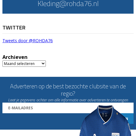
Kleding@rohda76.nl
TWITTER
Tweets door @ROHDA76
Archieven
Archieven
Adverteren op de best bezochte clubsite van de
regio?
Laat je gegevens achter om alle informatie over adverteren te ontvangen