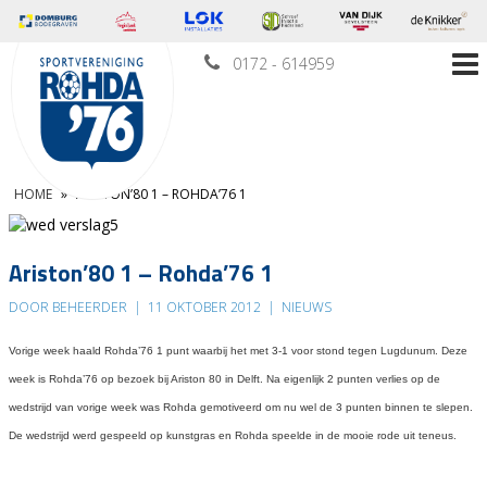
0172 - 614959
HOME
»
ARISTON’80 1 – ROHDA’76 1
Ariston’80 1 – Rohda’76 1
DOOR BEHEERDER
|
11 OKTOBER 2012
|
NIEUWS
Vorige week haald Rohda’76 1 punt waarbij het met 3-1 voor stond tegen Lugdunum. Deze
week is Rohda’76 op bezoek bij Ariston 80 in Delft. Na eigenlijk 2 punten verlies op de
wedstrijd van vorige week was Rohda gemotiveerd om nu wel de 3 punten binnen te slepen.
De wedstrijd werd gespeeld op kunstgras en Rohda speelde in de mooie rode uit teneus.