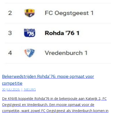
Bekerwedstrijden Rohda’76: mooie opmaat voor
competitie
30 JULI 2026
|
NIEUWS
De KNVB koppelde Rohda’76 in de bekerpoule aan Katwijk 2, FC
Oegstgeest en Vredenburch. Een mooie opmaat voor de
competitie, want zowel FC Oegstgeest als Vredenburch komen in