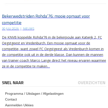
Bekerwedstrijden Rohda’76: mooie opmaat voor
competitie
30 JULI 2026
|
NIEUWS
De KNVB koppelde Rohda’76 in de bekerpoule aan Katwijk 2, FC
Oegstgeest en Vredenburch. Een mooie opmaat voor de
competitie, want zowel FC Oegstgeest als Vredenburch komen in
de competitie ook uit in de derde klasse. Dan kunnen de mannen
van trainer-coach Marco Lange direct het niveau ervaren waarmee
ze in de competitie te maken…
SNEL NAAR
OVERZICHTEN
Programma / Uitslagen / Afgelastingen
Contact
Aanmelden Ukkies